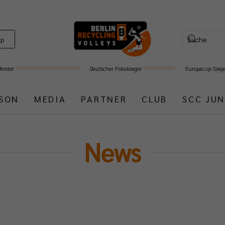
op
Meister
Deutscher Pokalsieger
Europacup-Sieg
ISON
MEDIA
PARTNER
CLUB
SCC JUN
News