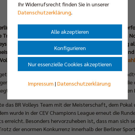
Ihr Widerrufsrecht finden Sie in unserer
Datenschutzerklärung
.
rlin wählt wieder ihre CHAMPIONS! Jeder kann für die erfo
Alle akzeptieren
Trainer*innen des Jahres 2024 abstimmen. Unter den No
leys und ihr Cheftrainer Joel Banks. Mit der Verteidigung a
Konfigurieren
meisten Titel-Argumente innerhalb Berlins in den Ring und
Volleyball- und Sportfans:
www.champions-berlin.de/wah
Nur essenzielle Cookies akzeptieren
geträchtigen Publikumspreis durften sich die Hauptstadt
en für die kontinuierlich gute Arbeit des Vereins und die
Impressum
|
Datenschutzerklärung
elegten die Mannschaft sowie Ex-Trainer Cedric Enard den
gte das BR Volleys Team mit der Meisterschaft, dem Poka
Zudem wurde in der CEV Champions League erneut die Rund
erreicht. Besonders hervorzuheben ist, dass man sich sei
Trotz der enormen Konkurrenz innerhalb der Berliner Spo