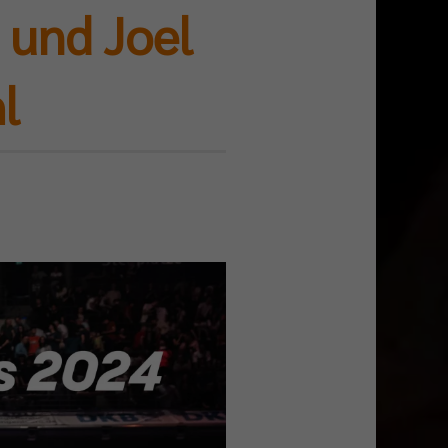
 und Joel
l