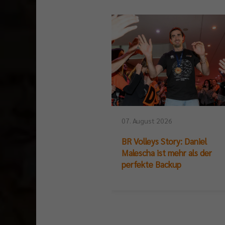
07. August 2026
BR Volleys Story: Daniel
Malescha ist mehr als der
perfekte Backup