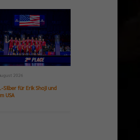
August 2026
25. Juli 2026
-Silber für Erik Shoji und
German Beach Club Fin
am USA
Titelpremiere für BR V