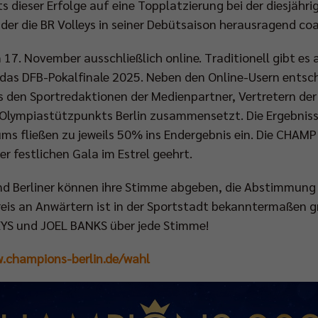
 dieser Erfolge auf eine Topplatzierung bei der diesjäh
 der die BR Volleys in seiner Debütsaison herausragend co
17. November ausschließlich online. Traditionell gibt es 
das DFB-Pokalfinale 2025. Neben den Online-Usern entsche
aus den Sportredaktionen der Medienpartner, Vertretern der
Olympiastützpunkts Berlin zusammensetzt. Die Ergebniss
s fließen zu jeweils 50% ins Endergebnis ein. Die CHA
 festlichen Gala im Estrel geehrt.
und Berliner können ihre Stimme abgeben, die Abstimmung
is an Anwärtern ist in der Sportstadt bekanntermaßen g
YS und JOEL BANKS über jede Stimme!
.champions-berlin.de/wahl