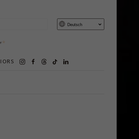
er
IORS