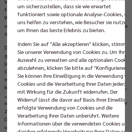
Volleys und dem BBSC zu erörtern. Eine Frage habe
um sicherzustellen, dass sie wie erwartet
förmlich in der Luft gelegen: „Was haben die vor?
funktioniert sowie optionale Analyse-Cookies, die
Warum will der Niroomand uns hier helfen?“ Die
uns helfen zu verstehen, wie Besucher sie nutzen,
ungestellte Frage hinter der Frage: Will man uns etwa
um Ihnen das beste Erlebnis zu bieten.
übernehmen?
Indem Sie auf "Alle akzeptieren" klicken, stimmen
Das Misstrauen ist inzwischen Vertrauen und einer
Sie unserer Verwendung von Cookies zu. Um Ihre
guten Zusammenarbeit gewichen. „Man musste sich
Auswahl zu verwalten und alle optionalen Cookie
ja erst einmal beschnuppern. Wir haben aber das
abzulehnen, klicken Sie bitte auf "Konfigurieren".
Gefühl, dass die BR Volleys eine faire Partnerschaft
Sie können ihre Einwilligung in die Verwendung vo
mit uns anstreben und sind sehr zufrieden“,
Cookies und die Verarbeitung Ihrer Daten jederzei
berichtet Andreas Tamm, Geschäftsführer des BBSC,
mit Wirkung für die Zukunft widerrufen. Der
„wir haben darüber gesprochen, wie der Klub
Widerruf lässt die davor auf Basis Ihrer Einwilligu
nachhaltig professioneller wird und vielleicht in naher
erfolgte Verwendung von Cookies und die
Zukunft hauptamtliche Stellen schaffen kann.“
Verarbeitung Ihrer Daten unberührt. Weitere
Dabei kann der 14-malige Deutsche Meister helfen
Informationen über die verwendeten Cookies und
und hat schon sehr geholfen. „Wir sind sehr dankbar
darüber erfolgende Verarbeitung Ihrer Daten sowi