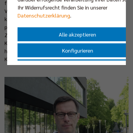
für die ganze Unterstützung“, sagt Tamm, „die BR
Ihr Widerrufsrecht finden Sie in unserer
Volleys öffnen uns Türen und informieren uns: Wie
Datenschutzerklärung
.
können wir welche Schritte machen, damit wir
professioneller werden?“ Niroomand habe den
Alle akzeptieren
Zugang zum Sponsorennetzwerk ermöglicht, mit
Klee habe er sich fast jeden Tag besprochen. „Wir
Konfigurieren
haben sehr viel gelernt, wir durften hinter die
Kulissen schauen und alle Fragen stellen.“
Nur essenzielle Cookies akzeptieren
Impressum
|
Datenschutzerklärung