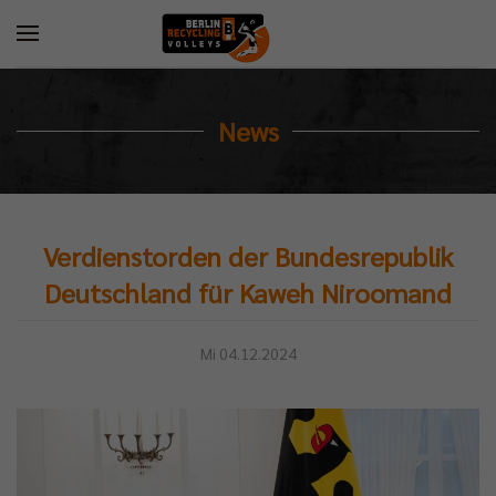
News
Verdienstorden der Bundesrepublik
Deutschland für Kaweh Niroomand
Mi 04.12.2024