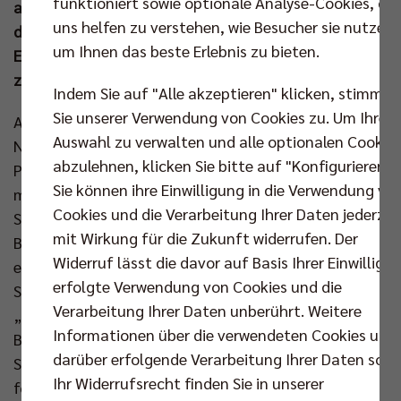
funktioniert sowie optionale Analyse-Cookies, die
auch BR Volleys Geschäftsführer Kaweh Niroomand,
uns helfen zu verstehen, wie Besucher sie nutzen,
dem diese Ehre aufgrund seines jahrzehntelangen
um Ihnen das beste Erlebnis zu bieten.
Engagements für den deutschen Volleyball
zuteilwurde.
Indem Sie auf "Alle akzeptieren" klicken, stimmen
Sie unserer Verwendung von Cookies zu. Um Ihre
Ausgerechnet an seinem Geburtstag war Kaweh
Auswahl zu verwalten und alle optionalen Cookie
Niroomand gemeinsam mit 16 weiteren
abzulehnen, klicken Sie bitte auf "Konfigurieren".
Persönlichkeiten, darunter zum Beispiel die
Sie können ihre Einwilligung in die Verwendung vo
mehrfache Welt- und Europameisterin im
Cookies und die Verarbeitung Ihrer Daten jederzei
Schwimmen, Franziska van Almsick, in den Sitz des
mit Wirkung für die Zukunft widerrufen. Der
Bundespräsidenten im Herzen der Hauptstadt
Widerruf lässt die davor auf Basis Ihrer Einwilligu
eingeladen. Die an diesem Tag von Frank-Walter
erfolgte Verwendung von Cookies und die
Steinmeier begrüßten neun Frauen und acht Männer
Verarbeitung Ihrer Daten unberührt. Weitere
„engagieren sich in herausragender Weise im
Informationen über die verwendeten Cookies und
Breitensport und beim Erhalt von Vereinsstrukturen.
darüber erfolgende Verarbeitung Ihrer Daten sowi
Sie leben den Sport als verbindendes Element und
Ihr Widerrufsrecht finden Sie in unserer
fördern Chancengleichheit und Selbstvertrauen.