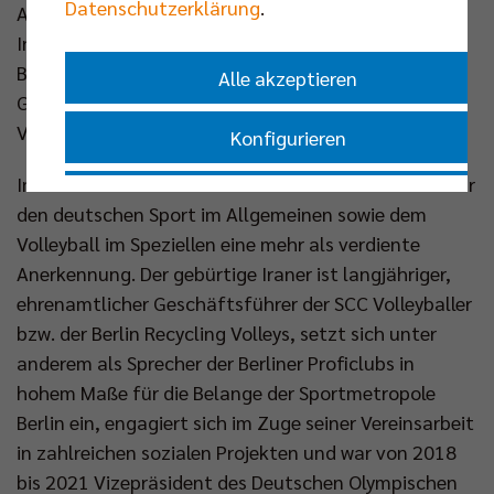
Datenschutzerklärung
.
Außerdem setzen sie sich für Teilhabe und
Integration, für die Inklusion von Menschen mit
Beeinträchtigungen und für die Gleichstellung der
Alle akzeptieren
Geschlechter im Sport ein“ – so ist die Auswahl der
Verdienstordensträger 2024 begründet.
Konfigurieren
Im Falle von Kaweh Niroomand findet sein Einsatz für
Nur essenzielle Cookies akzeptieren
den deutschen Sport im Allgemeinen sowie dem
Volleyball im Speziellen eine mehr als verdiente
Impressum
|
Datenschutzerklärung
Anerkennung. Der gebürtige Iraner ist langjähriger,
ehrenamtlicher Geschäftsführer der SCC Volleyballer
bzw. der Berlin Recycling Volleys, setzt sich unter
anderem als Sprecher der Berliner Proficlubs in
hohem Maße für die Belange der Sportmetropole
Berlin ein, engagiert sich im Zuge seiner Vereinsarbeit
in zahlreichen sozialen Projekten und war von 2018
bis 2021 Vizepräsident des Deutschen Olympischen