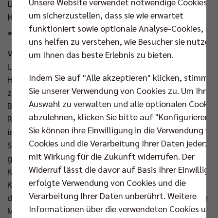
Unsere Website verwendet notwendige Cookies,
Unterstützung von 4.936 Zuschauern blieben die
um sicherzustellen, dass sie wie erwartet
Hauptstädter damit im 21. Heimspiel gegen die
funktioniert sowie optionale Analyse-Cookies, die
„LüneHünen“ ungeschlagen.
uns helfen zu verstehen, wie Besucher sie nutzen,
Vor exakt zwei Wochen duellierten sich Berlin und
um Ihnen das beste Erlebnis zu bieten.
Lüneburg bereits an Ort und Stelle um den
Indem Sie auf "Alle akzeptieren" klicken, stimmen
Halbfinaleinzug im DVV-Pokal. Diesmal ging es
Sie unserer Verwendung von Cookies zu. Um Ihre
zwischen dem Ersten und dem Zweiten der
Auswahl zu verwalten und alle optionalen Cookie
Bundesliga-Tabelle um wichtige Punkte im Playoff-
abzulehnen, klicken Sie bitte auf "Konfigurieren".
Rennen und beide Mannschaften begegneten sich in
Sie können ihre Einwilligung in die Verwendung vo
identischen Startbesetzungen. Doch schon beim
Cookies und die Verarbeitung Ihrer Daten jederzei
Stand von 4:2 war Heimtrainer Joel Banks
mit Wirkung für die Zukunft widerrufen. Der
gezwungen, Veränderungen vorzunehmen. Matthew
Widerruf lässt die davor auf Basis Ihrer Einwilligu
Knigge knickte um und wurde fortan von Florian
erfolgte Verwendung von Cookies und die
Krage vertreten, der an der Aufschlaglinie stand, als
Verarbeitung Ihrer Daten unberührt. Weitere
der Deutsche Meister mit 7:3 vorlegte. Im Angriff war
Informationen über die verwendeten Cookies und
Moritz Reichert sofort auf Betriebstemperatur und