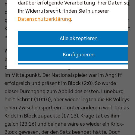
darüber erfolgende Verarbeitung Ihrer Daten sowi
hielt seine Mannschaft auf Kurs (11:9). Vor allem weil
Ihr Widerrufsrecht finden Sie in unserer
die Berliner Block-Abwehr etwas mehr Zugriff hatte,
Datenschutzerklärung
.
gehörte der Auftaktsatz den Gastgebern (20:16). Per
krachendem Ass setzte Jake Hanes den Schlusspunkt
im ersten Durchgang (25:18).
Alle akzeptieren
Während die medizinische Abteilung bei Knigge
Konfigurieren
leichte Entwarnung geben konnte, blieb Krage auf
der Platte und stand zu Beginn des zweiten Satzes
Nur essenzielle Cookies akzeptieren
im Mittelpunkt. Der Nationalspieler war im Angriff
erfolgreich und präsent im Block (2:0). So wurde
Impressum
|
Datenschutzerklärung
dieser Durchgang zum Abbild des ersten. Lüneburg
hielt Schritt (10:10), aber wieder legten die BR Volleys
einen Zwischenspurt ein – unter anderem weil Tobias
Krick im Block zupackte (17:13). Krage tat es ihm
gleich (23:16) und beinahe wäre es wieder ein Krick-
Block gewesen, der den Satz beendet hätte. Doch