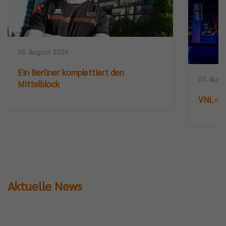
05. August 2026
Ein Berliner komplettiert den
03. Augu
Mittelblock
VNL-Sil
Aktuelle News