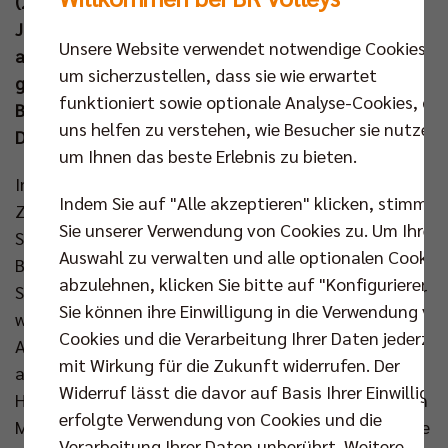
(25:17, 25:21, 25:18) hingegen an. Zum
Jahreswechsel warten nun fünf trainingsfreie Tage
Unsere Website verwendet notwendige Cookies,
auf MVP Nehemiah Mote & Co, bevor die BR Volleys
um sicherzustellen, dass sie wie erwartet
gemeinsam mit der Frauenmannschaft des Berlin
funktioniert sowie optionale Analyse-Cookies, die
Brandenburger Sportclubs zum besonderen
uns helfen zu verstehen, wie Besucher sie nutzen,
Doppelspieltag laden (11. Jan um 16.30 Uhr).
um Ihnen das beste Erlebnis zu bieten.
Im letzten Spiel des Jahres 2024 stand nach langer
Indem Sie auf "Alle akzeptieren" klicken, stimmen
Zeit erstmals wieder Nehemiah Mote in der
Sie unserer Verwendung von Cookies zu. Um Ihre
Startformation und nachdem Simon Plaskie das
Auswahl zu verwalten und alle optionalen Cookie
Bundesliga-Match gegen Giesen mit
abzulehnen, klicken Sie bitte auf "Konfigurieren".
Schulterproblemen noch verpasste, nahm der Belgier
Sie können ihre Einwilligung in die Verwendung vo
wieder einsatzbereit auf der Bank Platz. Der
Cookies und die Verarbeitung Ihrer Daten jederzei
Australier Mote konnte sich direkt zu Spielbeginn
mit Wirkung für die Zukunft widerrufen. Der
auszeichnen und setzte gleich zwei Blocks – Auszeit
Widerruf lässt die davor auf Basis Ihrer Einwilligu
Herrsching (5:1). Neben den starken Aufschlägen von
erfolgte Verwendung von Cookies und die
Moritz Reichert und Ruben Schott fielen vor allem die
Verarbeitung Ihrer Daten unberührt. Weitere