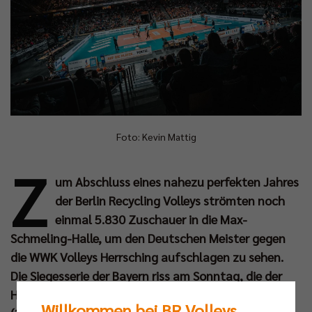
Foto: Kevin Mattig
Z
um Abschluss eines nahezu perfekten Jahres
der Berlin Recycling Volleys strömten noch
einmal 5.830 Zuschauer in die Max-
Schmeling-Halle, um den Deutschen Meister gegen
die WWK Volleys Herrsching aufschlagen zu sehen.
Die Siegesserie der Bayern riss am Sonntag, die der
Hauptstädter hält nach dem souveränen 3:0-Erfolg
Willkommen bei BR Volleys