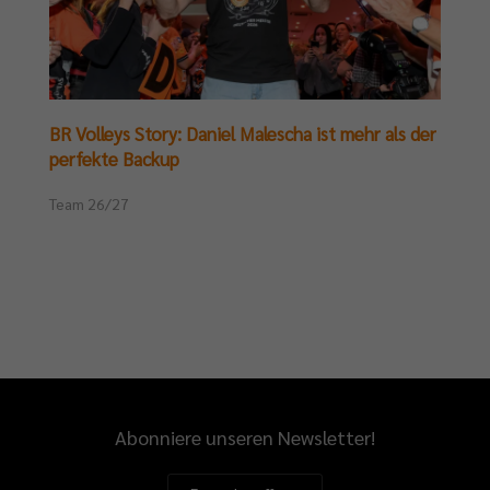
BR Volleys Story: Daniel Malescha ist mehr als der
perfekte Backup
Team 26/27
Abonniere unseren Newsletter!