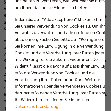
uns helfen zu verstehen, wie Besucher sie nutzen,
Samstagabend (18. Jan um 19.00 Uhr) wird
um Ihnen das beste Erlebnis zu bieten.
hochspannend, denn bei den Gastgebern vom
Bodensee war personell zuletzt ordentlich Bewegung.
Indem Sie auf "Alle akzeptieren" klicken, stimmen
So scheint das Dauerduell wieder bereit für ein neues
Sie unserer Verwendung von Cookies zu. Um Ihre
Kapitel.
Auswahl zu verwalten und alle optionalen Cookie
abzulehnen, klicken Sie bitte auf "Konfigurieren".
Am Freitag ging es für die BR Volleys von Ljubljana
Sie können ihre Einwilligung in die Verwendung vo
per Flieger nach München, wo der Mannschaftsbus
Cookies und die Verarbeitung Ihrer Daten jederzei
von Prima Klima Reisen wartete, um die Berliner
mit Wirkung für die Zukunft widerrufen. Der
Richtung Friedrichshafen zu chauffieren. 48 Stunden
Widerruf lässt die davor auf Basis Ihrer Einwilligu
nach dem überzeugenden Auftritt in Slowenien (3:0 –
erfolgte Verwendung von Cookies und die
26:24, 25:18, 25:18) sind Ruben Schott & Co beim
Verarbeitung Ihrer Daten unberührt. Weitere
nächsten guten Gegner gefordert. Für Joel Banks
Informationen über die verwendeten Cookies und
stellt das kein Problem dar: „Wir nehmen Schwung
darüber erfolgende Verarbeitung Ihrer Daten sowi
aus Ljubljana mit und da wir in drei Sätzen gewannen,
Ihr Widerrufsrecht finden Sie in unserer
haben wir auch nicht so viel Energie in diesem Spiel
Datenschutzerklärung
.
gelassen. Das ist positiv, denn wir wissen genau, wie