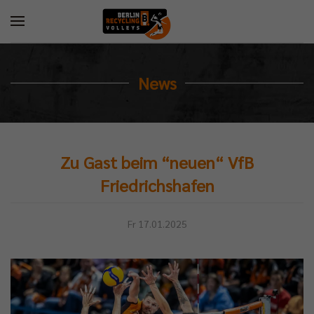
News
Zu Gast beim “neuen“ VfB
Friedrichshafen
Fr 17.01.2025