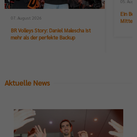
05. Augu
Ein Ber
07. August 2026
Mittelb
BR Volleys Story: Daniel Malescha ist
mehr als der perfekte Backup
Aktuelle News