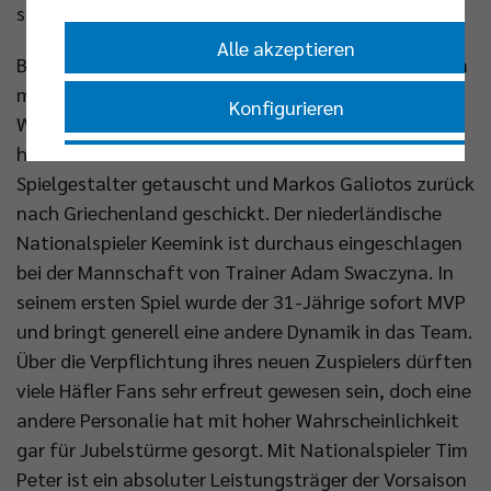
schwierig es am Samstag wieder wird.“
Alle akzeptieren
Beim Tabellendritten hält frischer Wind Einzug, denn
mit Wessel Keemink führt ein neuer Zuspieler Regie.
Konfigurieren
Während Aleksa Batak weiter verletzt ausfällt,
haben die Häfler mit PAOK Thessaloniki die
Nur essenzielle Cookies akzeptieren
Spielgestalter getauscht und Markos Galiotos zurück
nach Griechenland geschickt. Der niederländische
Impressum
|
Datenschutzerklärung
Nationalspieler Keemink ist durchaus eingeschlagen
bei der Mannschaft von Trainer Adam Swaczyna. In
seinem ersten Spiel wurde der 31-Jährige sofort MVP
und bringt generell eine andere Dynamik in das Team.
Über die Verpflichtung ihres neuen Zuspielers dürften
viele Häfler Fans sehr erfreut gewesen sein, doch eine
andere Personalie hat mit hoher Wahrscheinlichkeit
gar für Jubelstürme gesorgt. Mit Nationalspieler Tim
Peter ist ein absoluter Leistungsträger der Vorsaison