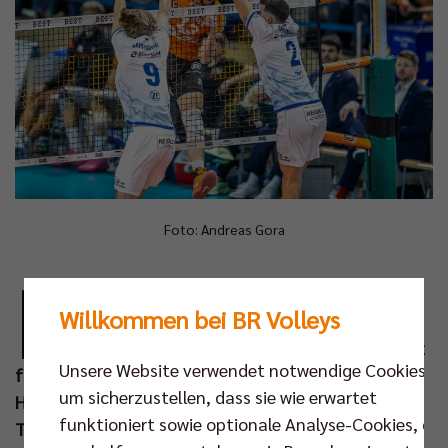
Foto: Andreas Gora
E
s ist eine intensive Woche für das BR Volleys
Willkommen bei BR Volleys
Team. Direkt auf das erfolgreiche
Champions-League-Match in Ljubljana folgt
Unsere Website verwendet notwendige Cookies,
für den Deutschen Meister die nächste
um sicherzustellen, dass sie wie erwartet
Herausforderung in der Fremde. Das Bundesliga-
funktioniert sowie optionale Analyse-Cookies, die
Topspiel gegen den VfB Friedrichshafen am