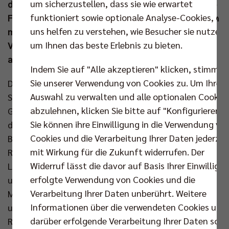
um sicherzustellen, dass sie wie erwartet
dem VC Olympia Berlin im Sportforum) ihre lebendige
funktioniert sowie optionale Analyse-Cookies, die
Fanszene, die sogenannte „Dschungelbande“, gleich
uns helfen zu verstehen, wie Besucher sie nutzen,
mit im Schlepptau. Das dürfte die Stimmung im
um Ihnen das beste Erlebnis zu bieten.
Volleyballtempel Max-Schmeling-Halle zusätzlich
anheizen.
Indem Sie auf "Alle akzeptieren" klicken, stimmen
Sie unserer Verwendung von Cookies zu. Um Ihre
Der Aufschlag gegen das Team aus dem äußersten
Auswahl zu verwalten und alle optionalen Cookie
Südwesten der Republik hat für die BR Volleys
abzulehnen, klicken Sie bitte auf "Konfigurieren".
Generalproben-Charakter. Schließlich folgen auf
Sie können ihre Einwilligung in die Verwendung vo
dieses 22. Bundesligaspiel zwei extrem wichtige
Cookies und die Verarbeitung Ihrer Daten jederzei
Begegnungen in anderen Wettbewerben: das
mit Wirkung für die Zukunft widerrufen. Der
Rückspiel in der Playoff-Runde der CEV Champions
Widerruf lässt die davor auf Basis Ihrer Einwilligu
League und das DVV-Pokalfinale. Nach dem
erfolgte Verwendung von Cookies und die
ungefährdeten 3:0-Erfolg beim TSV Haching
Verarbeitung Ihrer Daten unberührt. Weitere
München sinnen die Berliner auf den nächsten Sieg,
Informationen über die verwendeten Cookies und
um mit Schwung in jene Aufgaben zu gehen. Von
darüber erfolgende Verarbeitung Ihrer Daten sowi
Rang eins der Tabelle ist der Deutsche Meister