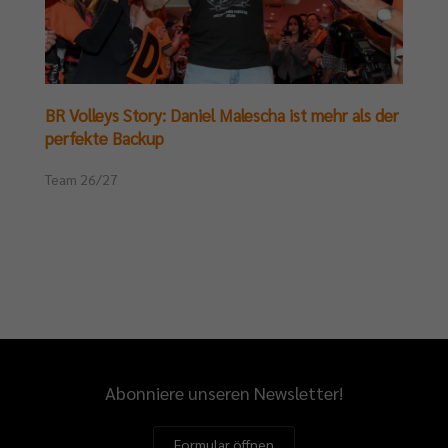
BR Volleys Story: Daniel Malescha ist mehr als der
perfekte Backup
Team 26/27
Abonniere unseren Newsletter!
Formular öffnen