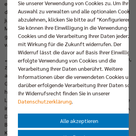
Sie unserer Verwendung von Cookies zu. Um Ihre
ersten bis zum letzten Tag Bestand hatte. Trotz nur
Auswahl zu verwalten und alle optionalen Cookie
drei Siegen in 22 Spielen. Trotz einer talentierten und
abzulehnen, klicken Sie bitte auf "Konfigurieren".
jungen, aber nicht immer konkurrenzfähigen
Sie können ihre Einwilligung in die Verwendung vo
Mannschaft. In jener Saison wurde die Basis dafür
Cookies und die Verarbeitung Ihrer Daten jederzei
gelegt, dass es wieder aufwärtsgehen kann. Jetzt
mit Wirkung für die Zukunft widerrufen. Der
werden die ersten Früchte eingefahren.
Widerruf lässt die davor auf Basis Ihrer Einwilligu
„Die Netzhoppers haben sich bemüht, die letzten ein,
erfolgte Verwendung von Cookies und die
zwei Jahre Stabilität zu schaffen. Das ist ihnen
Verarbeitung Ihrer Daten unberührt. Weitere
anscheinend gelungen“, lobt Kaweh Niroomand,
Informationen über die verwendeten Cookies und
Geschäftsführer der BR Volleys. Mehrere Schritte
darüber erfolgende Verarbeitung Ihrer Daten sowi
haben dazu beigetragen: Der Umzug von der
Ihr Widerrufsrecht finden Sie in unserer
Landkost-Arena in Bestensee in die Paul-Dinter-Halle
Datenschutzerklärung
.
in Königs Wusterhausen. Zurück zu den Wurzeln also.
Dazu passend die Namensveränderung, in dem
Alle akzeptieren
Bestensee nun nicht mehr vorkommt. Die offene
Kommunikation mit den größtenteils treuen