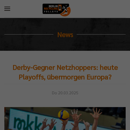
News
Derby-Gegner Netzhoppers: heute
Playoffs, übermorgen Europa?
Do 20.03.2025