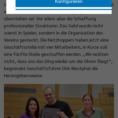
Konfigurieren
Unterstützern aus dem Sponsorenpool, dass erst mal
eine Durststrecke mit einem Übergangsjahr zu
Nur essenzielle Cookies akzeptieren
überstehen sei. Vor allem aber die Schaffung
professioneller Strukturen. Das Geld wurde nicht
Impressum
|
Datenschutzerklärung
zuerst in Spieler, sondern in die Organisation des
Vereins gesteckt. Die Netzhoppers haben jetzt eine
Geschäftsstelle mit vier Mitarbeitern, in Kürze soll
eine fünfte Stelle geschaffen werden. „Wir wollten
nicht, dass uns das Ding wieder um die Ohren fliegt“,
begründet Geschäftsführer Dirk Westphal die
Herangehensweise.