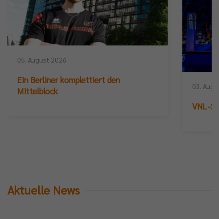
05. August 2026
Ein Berliner komplettiert den
03. Augu
Mittelblock
VNL-Sil
Aktuelle News