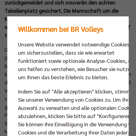
zurückgemeldet und sich souverän den achten
Tabellenplatz gesichert. Die Mannschaft um die
Nationalspieler Yann Böhme und Denys Kaliberda
möchte Ruben Schott & Co das Leben in der „best of
Willkommen bei BR Volleys
three“-Serie schwer machen.
Unsere Website verwendet notwendige Cookies,
Der Playoff-Auftakt 2025 ist gleichzeitig der
um sicherzustellen, dass sie wie erwartet
jährliche JUNIORS Day im Volleyballtempel. Welch
funktioniert sowie optionale Analyse-Cookies, die
besseren Anlass als ein Berlin-Brandenburg-Derby
uns helfen zu verstehen, wie Besucher sie nutzen,
kann es geben, um das Berliner Nachwuchskonzept in
um Ihnen das beste Erlebnis zu bieten.
den Mittelpunkt zu rücken. Alle Partnervereine der BR
Volleys sind am Sonntag nicht nur dabei, sondern
Indem Sie auf "Alle akzeptieren" klicken, stimmen
sogar mittendrin, wenn der Deutsche Meister in die
Sie unserer Verwendung von Cookies zu. Um Ihre
ganz heiße Phase der Saison startet. Nachdem die
Auswahl zu verwalten und alle optionalen Cookie
Profis mit Einlaufkindern aller Clubs die Max-
abzulehnen, klicken Sie bitte auf "Konfigurieren".
Schmeling-Halle betreten haben, steht man den
Sie können ihre Einwilligung in die Verwendung vo
Netzhoppers aus Königs Wusterhausen gegenüber.
Cookies und die Verarbeitung Ihrer Daten jederzei