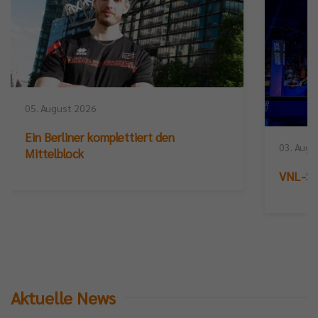
05. August 2026
Ein Berliner komplettiert den
03. Augu
Mittelblock
VNL-Sil
Aktuelle News