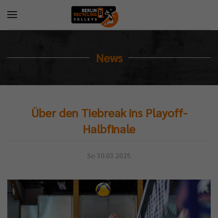
News
Über den Tiebreak ins Playoff-
Halbfinale
So 30.03.2025