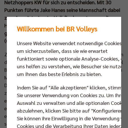
Netzhoppers KW für sich zu entscheiden. Mit 30
Punkten führte Jake Hanes seine Mannschaft dabei
zum Auswärtssieg. Im Halbfinale warten nun die
Helios Grizzlys Giesen und Tickets für die beiden
Willkommen bei BR Volleys
garantierten Heimspiele in der „best of five“-Serie
(05. Apr und 13. Apr) sind jetzt erhältlich.
Unsere Website verwendet notwendige Cookies,
um sicherzustellen, dass sie wie erwartet
Zum zweiten Spiel der Playoff-Viertelfinalserie gegen
funktioniert sowie optionale Analyse-Cookies, die
die Energiequelle Netzhoppers KW setzte Trainer Joel
uns helfen zu verstehen, wie Besucher sie nutzen,
Banks auf seine gewohnte Stammformation und den
um Ihnen das beste Erlebnis zu bieten.
Mittelblock bildeten Florian Krage und Tobias Krick.
Den besseren Einstieg in den ersten Satz fanden
Indem Sie auf "Alle akzeptieren" klicken, stimmen
zunächst die Berliner, doch den Gastgebern gelang
Sie unserer Verwendung von Cookies zu. Um Ihre
es den ersten kleinen Rückstand schnell wieder
Auswahl zu verwalten und alle optionalen Cookie
einzuholen (6:5). Moritz Reichert punktete mit dem
abzulehnen, klicken Sie bitte auf "Konfigurieren".
ersten Ass (11:7), doch vor allem Jake Hanes zeigte
Sie können ihre Einwilligung in die Verwendung vo
sein Können im Aufschlag. Eine Zehn-Punkte-
Cookies und die Verarbeitung Ihrer Daten jederzei