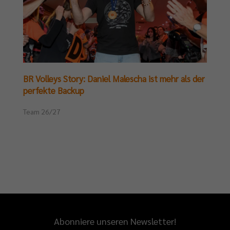
BR Volleys Story: Daniel Malescha ist mehr als der
perfekte Backup
Team 26/27
Abonniere unseren Newsletter!