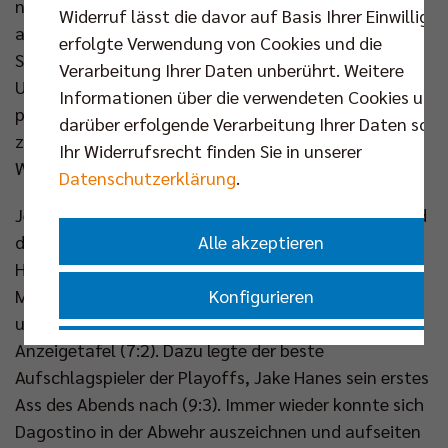
neben den Ex-Berlinern Dosanjh und Hatch durften
Widerruf lässt die davor auf Basis Ihrer Einwilligu
auch Mittelblocker Sinfronio und – in seinem letzten
erfolgte Verwendung von Cookies und die
Spiel nach 20 Jahren für den Verein – das Giesener
Verarbeitung Ihrer Daten unberührt. Weitere
Urgestein Wagner ans Netz. Aber Tobias Krick & Co
Informationen über die verwendeten Cookies und
punkteten auch gegen die neuen Blockspieler
darüber erfolgende Verarbeitung Ihrer Daten sowi
zuverlässig (21:12) und ein Aufschlagfehler von
Ihr Widerrufsrecht finden Sie in unserer
Wagner machte den Auftaktsatz zu (25:15).
Datenschutzerklärung
.
Jeden Versuch der Grizzlys, zurück in dieses Spiel und
Alle akzeptieren
damit in die Serie zu finden, wussten die
Hauptstädter im Keim zu ersticken. MVP Nehemiah
Konfigurieren
Mote zeigte sich weiter sehr präsent im Block (2:0)
und zügig stand die nächste klare Führung auf der
Nur essenzielle Cookies akzeptieren
Anzeigetafel (7:2). Dazu legte der beste
Aufschlagspieler der Playoffs, Jake Hanes sein erstes
Ass des Abends nach (9:3). Immer wieder konnte sich
Impressum
|
Datenschutzerklärung
Dagostino in der Abwehr auszeichnen und aufseiten