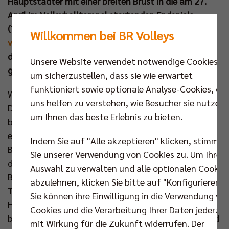
Hauptstädter mit einer breiten Brust in die am 27.
April im Volleyballtempel startenden Endspiele
(Tickets ab sofort erhältlich:
www.br-
Willkommen bei BR Volleys
volleys.de/tickets
). Der Finalgegner wird zwischen
dem VfB Friedrichshafen und der SVG Lüneburg noch
Unsere Website verwendet notwendige Cookies,
gesucht.
um sicherzustellen, dass sie wie erwartet
funktioniert sowie optionale Analyse-Cookies, die
Wie schon vor vier Tagen präsentierte sich der
uns helfen zu verstehen, wie Besucher sie nutzen,
Deutsche Meister in unveränderter Startformation
um Ihnen das beste Erlebnis zu bieten.
bestens auf den Gegner aus Niedersachsen
eingestellt. Vom ersten Ballwechsel an hatte die
Indem Sie auf "Alle akzeptieren" klicken, stimmen
Berliner Block-Feldabwehr Zugriff auf die Angriffe
Sie unserer Verwendung von Cookies zu. Um Ihre
der Gäste und erarbeitete sich reichlich
Auswahl zu verwalten und alle optionalen Cookie
Breakchancen. Beim Stand von 3:0 griff Giesens
abzulehnen, klicken Sie bitte auf "Konfigurieren".
Trainer Itamar Stein zur ersten Auszeit, aber das
Sie können ihre Einwilligung in die Verwendung vo
Heimteam gab weiter den Ton an (9:3, 16:6). Also
Cookies und die Verarbeitung Ihrer Daten jederzei
begannen bei den Grizzlys früh die Wechselspiele und
mit Wirkung für die Zukunft widerrufen. Der