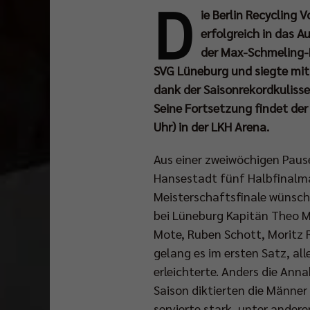
D
ie Berlin Recycling 
erfolgreich in das 
der Max-Schmeling-Ha
SVG Lüneburg und siegte mit 
dank der Saisonrekordkulisse
Seine Fortsetzung findet de
Uhr) in der LKH Arena.
Aus einer zweiwöchigen Pause
Hansestadt fünf Halbfinalma
Meisterschaftsfinale wünsch
bei Lüneburg Kapitän Theo Mo
Mote, Ruben Schott, Moritz Re
gelang es im ersten Satz, all
erleichterte. Anders die Anna
Saison diktierten die Männe
servierte stark, unter ander