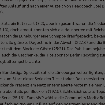
ften Anlauf und nach einer Auszeit von Headcoach Joel Ban
).
Satz ein Blitzstart (7:2), aber insgesamt waren die Nied
12:10), doch erneut konnten sich die Hausherren mit Reich
 hatten die Lüneburger eine Schnippe draufgepackt, bek
en. So glänzte Dagostino in der Abwehr (22:16) und die Be
kt mit dem Block der Gäste (25:21). Das Publikum bejube
auch die Geschenke, die Titelsponsor Berlin Recycling zu
leyballtempel brachte.
er Bundesliga-Spielzeit sah die Lüneburger weiter fighten
s zum Start dieser Serie den Tick stärker. Dazu servierten
ndruckende Präsenz am Netz untermauerte Mote mit einem B
na ebenfalls per Block ein (19:15). Schließlich setzte Top
r Serie (25:19). Zum MVP wählte die Community Moritz Rei
Aufschlag großen Einfluss auf den positiven Ausgang die