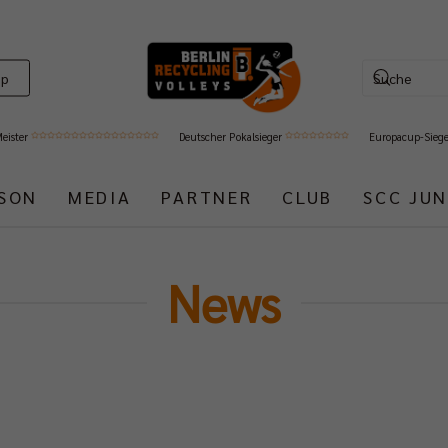
op
Meister
Deutscher Pokalsieger
Europacup-Sieg
ISON
MEDIA
PARTNER
CLUB
SCC JUN
News