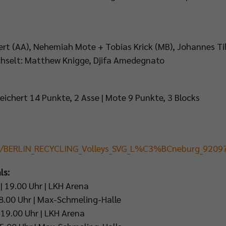
rt (AA), Nehemiah Mote + Tobias Krick (MB), Johannes Till
echselt: Matthew Knigge, Djifa Amedegnato
eichert 14 Punkte, 2 Asse | Mote 9 Punkte, 3 Blocks
nt/BERLIN_RECYCLING_Volleys_SVG_L%C3%BCneburg_9209
ls:
 | 19.00 Uhr | LKH Arena
 18.00 Uhr | Max-Schmeling-Halle
| 19.00 Uhr | LKH Arena