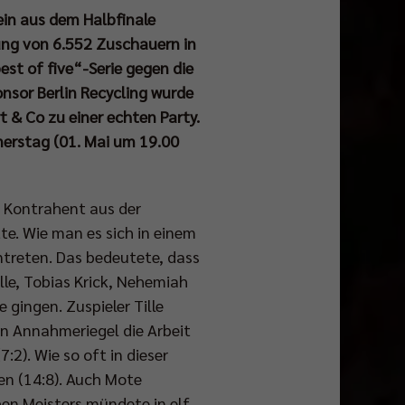
sein aus dem Halbfinale
ung von 6.552 Zuschauern in
est of five“-Serie gegen die
onsor Berlin Recycling wurde
 & Co zu einer echten Party.
erstag (01. Mai um 19.00
r Kontrahent aus der
e. Wie man es sich in einem
treten. Das bedeutete, dass
lle, Tobias Krick, Nehemiah
 gingen. Zuspieler Tille
ein Annahmeriegel die Arbeit
:2). Wie so oft in dieser
en (14:8). Auch Mote
hen Meisters mündete in elf