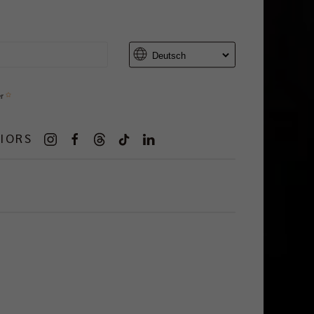
er
IORS