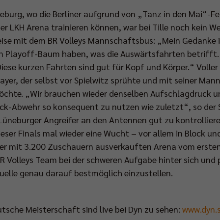
eburg, wo die Berliner aufgrund von „Tanz in den Mai“-F
er LKH Arena trainieren können, war bei Tille noch kein W
 Reise mit dem BR Volleys Mannschaftsbus: „Mein Gedanke 
en Playoff-Baum haben, was die Auswärtsfahrten betrifft
Diese kurzen Fahrten sind gut für Kopf und Körper.“ Voller
ayer, der selbst vor Spielwitz sprühte und mit seiner Man
öchte. „Wir brauchen wieder denselben Aufschlagdruck u
ck-Abwehr so konsequent zu nutzen wie zuletzt“, so der 
 Lüneburger Angreifer an den Antennen gut zu kontrolliere
ieser Finals mal wieder eine Wucht – vor allem in Block u
 der mit 3.200 Zuschauern ausverkauften Arena vom ersten
R Volleys Team bei der schweren Aufgabe hinter sich und p
uelle genau darauf bestmöglich einzustellen.
utsche Meisterschaft sind live bei Dyn zu sehen:
www.dyn.