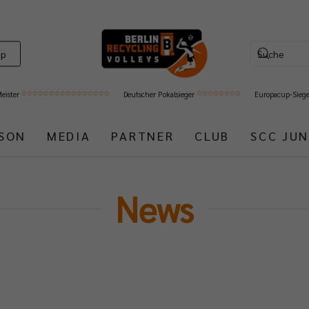
op
Meister
Deutscher Pokalsieger
Europacup-Sieg
ISON
MEDIA
PARTNER
CLUB
SCC JUN
News