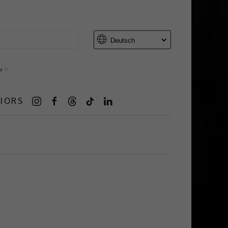
er
IORS