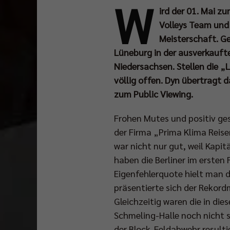
W
ird der 01. Mai z
Volleys Team und
Meisterschaft. Ge
Lüneburg in der ausverkauft
Niedersachsen. Stellen die „L
völlig offen. Dyn übertragt 
zum Public Viewing.
Frohen Mutes und positiv g
der Firma „Prima Klima Reise
war nicht nur gut, weil Kapi
haben die Berliner im ersten
Eigenfehlerquote hielt man d
präsentierte sich der Rekord
Gleichzeitig waren die in di
Schmeling-Halle noch nicht 
der Block-Feldabwehr resultie