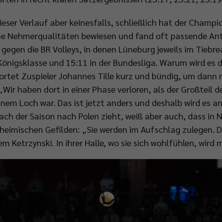
ser Verlauf aber keinesfalls, schließlich hat der Champio
eine Nehmerqualitäten bewiesen und fand oft passende A
gegen die BR Volleys, in denen Lüneburg jeweils im Tiebre
Königsklasse und 15:11 in der Bundesliga. Warum wird es 
twortet Zuspieler Johannes Tille kurz und bündig, um dann
„Wir haben dort in einer Phase verloren, als der Großteil
einem Loch war. Das ist jetzt anders und deshalb wird es a
nach der Saison nach Polen zieht, weiß aber auch, dass in
heimischen Gefilden: „Sie werden im Aufschlag zulegen. Da 
llem Ketrzynski. In ihrer Halle, wo sie sich wohlfühlen, wir