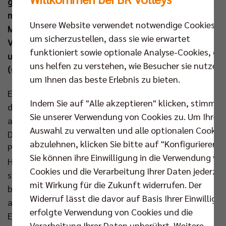
gezogen werden. Diesem Moment blickt man ebenso
mit Spannung entgegen wie dem Topspiel am
Unsere Website verwendet notwendige Cookies,
Mittwochabend (12. Nov um 19.30 Uhr) in der
um sicherzustellen, dass sie wie erwartet
Volleyball Bundesliga. Dann kommt die
funktioniert sowie optionale Analyse-Cookies, die
ungeschlagene SVG Lüneburg in die Hauptstadt
uns helfen zu verstehen, wie Besucher sie nutzen,
(
www.br-volleys.de/tickets
).
um Ihnen das beste Erlebnis zu bieten.
Es waren schon ein wenig kuriose Umstände, unter
Indem Sie auf "Alle akzeptieren" klicken, stimmen
denen die BR Volleys ihr erstes Pokalspiel der Saison
Sie unserer Verwendung von Cookies zu. Um Ihre
absolvierten. Gegen den Viertligisten bestritt der
Auswahl zu verwalten und alle optionalen Cookie
Deutsche Meister das Vorspiel zum zweiten
abzulehnen, klicken Sie bitte auf "Konfigurieren".
Pokalduell an diesem Abend in der Nikolaushalle,
Sie können ihre Einwilligung in die Verwendung vo
Herrsching gegen Düren. Auf der anderen Netzseite
Cookies und die Verarbeitung Ihrer Daten jederzei
standen mit Ferdinand Tille und Jonas Kaminski
mit Wirkung für die Zukunft widerrufen. Der
bekannte Ex-Bundesligaspieler, aber zum Beispiel
Widerruf lässt die davor auf Basis Ihrer Einwilligu
auch der Geschäftsführer der Herrschinger
erfolgte Verwendung von Cookies und die
Erstligavolleyballer Max Hauser als Zuspieler. In
Verarbeitung Ihrer Daten unberührt. Weitere