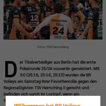
Foto: TSV Herrsching
D
er Titelverteidiger aus Berlin hat die erste
Pokalrunde 25/26 souverän gemeistert. Mit
3:0 (25:18, 25:16, 25:15) wurden die BR
Volleys am Samstag ihrer Favoritenrolle gegen den
Regionalligisten TSV Herrsching II gerecht und
befinden sich somit im Lostopf, wenn am
Sonntagabend live bei Dyn die Viertelfinalpartien
Willkommen bei BR Volleys