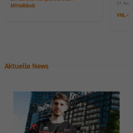
03. Augu
Mittelblock
VNL-Sil
Aktuelle News