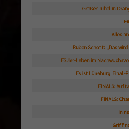
Großer Jubel in Ora
Ei
Alles a
Ruben Schott: „Das wird 
FSJler-Leben im Nachwuchsvol
Es ist Lüneburg! Final-
FINALS: Aufta
FINALS: Cha
In n
Griff n