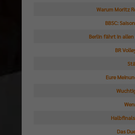
Warum Moritz Rei
BBSC: Saiso
Berlin fährt in all
BR Volle
St
Eure Meinun
Wuchtig
Wenn
Halbfinal
Das Due