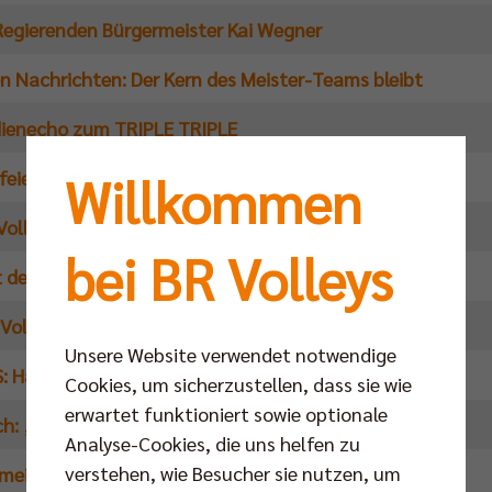
Regierenden Bürgermeister Kai Wegner
n Nachrichten: Der Kern des Meister-Teams bleibt
ienecho zum TRIPLE TRIPLE
feiert: BR Volleys Saisonabschluss
Willkommen
Volleys verteidigen erneut alle nationalen Titel
bei BR Volleys
t den Heimfans auf der Zielgeraden
 Volleys bauen Führung aus
Unsere Website verwendet notwendige
: Harter Job am Tag der Arbeit
Cookies, um sicherzustellen, dass sie wie
erwartet funktioniert sowie optionale
ch: „Ich hatte andauernd Gänsehaut“
Analyse-Cookies, die uns helfen zu
verstehen, wie Besucher sie nutzen, um
isterschaften: erste Medaille für Berlin