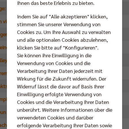
Ihnen das beste Erlebnis zu bieten.
nge: Gelungener Geburtstag und Finalauftakt
Indem Sie auf "Alle akzeptieren" klicken,
n vielversprechender Start
stimmen Sie unserer Verwendung von
Cookies zu. Um Ihre Auswahl zu verwalten
ngerichtet für die Final-Premiere
und alle optionalen Cookies abzulehnen,
eine sehr herausfordernde Finalserie – für beide“
klicken Sie bitte auf "Konfigurieren".
Sie können ihre Einwilligung in die
leyball: Leidenschaft und Engagement für die Jugend
Verwendung von Cookies und die
Verarbeitung Ihrer Daten jederzeit mit
Premiere zwischen den Topteams dieser Spielzeit
Wirkung für die Zukunft widerrufen. Der
ktspiel wird zum (Geburtstags-) Fest!
Widerruf lässt die davor auf Basis Ihrer
Einwilligung erfolgte Verwendung von
mpions-League-Teilnahme gesichert
Cookies und die Verarbeitung Ihrer Daten
unberührt. Weitere Informationen über die
eun Sätzen ins Playoff-Finale
verwendeten Cookies und darüber
ach der schnellen Entscheidung
erfolgende Verarbeitung Ihrer Daten sowie