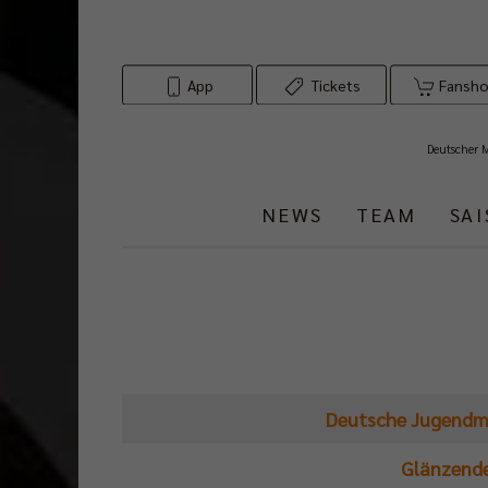
App
Tickets
Fansh
Deutscher 
NEWS
TEAM
SA
Beiträge
Deutsche Jugendme
Glänzende