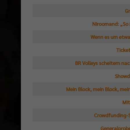
Gr
Niroomand: „So
Wenn es um etwas
Ticket
BR Volleys scheitern na
Showdo
Mein Block, mein Block, mei
Mit
Crowdfunding-S
Generalprobe