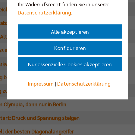
Ihr Widerrufsrecht finden Sie in unserer
chert noch nicht ans Finale denken will
Datenschutzerklärung
.
nabschluss und Stellenausschreibung
Alle akzeptieren
en Altersklassen zur Deutschen Meisterschaft
Konfigurieren
ys stellen Weiche für Finaleinzug
ärkerer Gegenwind erwartet
Nur essenzielle Cookies akzeptieren
g bitte! Grosse Zuschauerbefragung
Impressum
|
Datenschutzerklärung
 zum Auftaktsieg im Halbfinale
 Olympia, dann nur in Berlin
start: Druck und Spannung steigen
ll der besten Diagonalangreifer