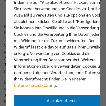
Indem Sie auf "Alle akzeptieren" klicken, stimmen
Sie unserer Verwendung von Cookies zu. Um Ihre
Foto: Nils Wüchner
Auswahl zu verwalten und alle optionalen Cookie
abzulehnen, klicken Sie bitte auf "Konfigurieren".
Einen Tag vor dem großen Finale ist die Anspannung
Sie können ihre Einwilligung in die Verwendung vo
beim Hauptstadtclub kaum noch zu steigern. „Ich
Cookies und die Verarbeitung Ihrer Daten jederzei
freue mich unheimlich auf das Match“, sagt BR
mit Wirkung für die Zukunft widerrufen. Der
Volleys Coach Roberto Serniotti und fährt fort: „Die
Widerruf lässt die davor auf Basis Ihrer Einwilligu
Mannschaft weiß um die Bedeutung dieses Tages.
erfolgte Verwendung von Cookies und die
Alle Spieler sind sehr fokussiert und heiß darauf, den
Verarbeitung Ihrer Daten unberührt. Weitere
Titel zu holen – für das gesamte Team und
Informationen über die verwendeten Cookies und
natürlich für unsere Fans.“
darüber erfolgende Verarbeitung Ihrer Daten sowi
Ihr Widerrufsrecht finden Sie in unserer
Der morgige Sonntag ist für den Verein umso mehr
Datenschutzerklärung
.
von Bedeutung, betrachtet man die im letzten
Jahrzehnt von Misserfolgen durchzogene
Alle akzeptieren
Pokalhistorie der BR Volleys. Nach den Titelgewinnen