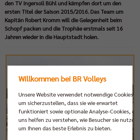
den TV Ingersoll Bühl und kämpfen dort um den
ersten Titel der Saison 2015/2016. Das Team um
Kapitän Robert Kromm will die Gelegenheit beim
Schopf packen und die Trophäe erstmals seit 16
Jahren wieder in die Hauptstadt holen.
Willkommen bei BR Volleys
Unsere Website verwendet notwendige Cookies,
um sicherzustellen, dass sie wie erwartet
funktioniert sowie optionale Analyse-Cookies, die
uns helfen zu verstehen, wie Besucher sie nutzen,
um Ihnen das beste Erlebnis zu bieten.