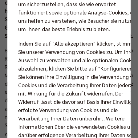
der Stadt Berlin eintragen und wurde dabei ebenso
um sicherzustellen, dass sie wie erwartet
herzlich von der Senatorin für Inneres und Sport, Iris
funktioniert sowie optionale Analyse-Cookies, die
Spranger, in Empfang genommen. Die feierliche
uns helfen zu verstehen, wie Besucher sie nutzen,
Gelegenheit nutzten Hauptstadtclub und
um Ihnen das beste Erlebnis zu bieten.
Spitzenpolitik für ein Meisterfoto der besonderen Art.
Indem Sie auf "Alle akzeptieren" klicken, stimmen
Bereits zum vierten Mal empfing Kai Wegner die Berlin
Sie unserer Verwendung von Cookies zu. Um Ihre
Recycling Volleys im festlichen Saal des Roten
Auswahl zu verwalten und alle optionalen Cookie
Rathauses, wo dem alten und neuen Deutschen
abzulehnen, klicken Sie bitte auf "Konfigurieren".
Meister erneut eine große Ehre zuteilwurde. Dabei gab
Sie können ihre Einwilligung in die Verwendung vo
der Regierende zu: „Ich habe mir in dieser Saison ganz
Cookies und die Verarbeitung Ihrer Daten jederzei
schön Sorgen gemacht. Aber in den Playoffs wart ihr
mit Wirkung für die Zukunft widerrufen. Der
da. Darauf kommt es an. Zur Stelle zu sein, wenn es
Widerruf lässt die davor auf Basis Ihrer Einwilligu
am wichtigsten ist. Aber auf Lüneburg müssen wir
erfolgte Verwendung von Cookies und die
nächstes Jahr noch ein bisschen besser aufpassen.
Verarbeitung Ihrer Daten unberührt. Weitere
Sie werden immer stärker.“ Die leichten Zweifel
Informationen über die verwendeten Cookies und
wurden schließlich weggewischt und an deren Stelle
darüber erfolgende Verarbeitung Ihrer Daten sowi