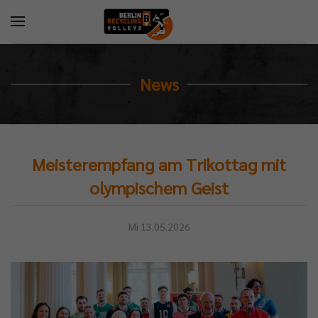
News
Meisterempfang am Trikottag mit
olympischem Geist
Mi 13.05.2026