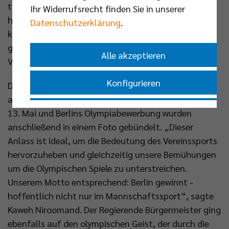
trat die Freude über eine meisterliche Dekade: „Ich
Ihr Widerrufsrecht finden Sie in unserer
habe mich gefragt, warum auf der Meisterschale
Datenschutzerklärung
.
keine Vereinsnamen sind. Das wäre seit zehn Jahren
ganz einfach: Da müsste nur einmal Berlin Recycling
Alle akzeptieren
Volleys stehen.“
Konfigurieren
Die Meisterschaft der BR Volleys, der vom DOSB
ausgerufene Trikottag zur Vereinssichtbarkeit am
Nur essenzielle Cookies akzeptieren
13. Mai und Berlins Olympiabewerbung wurden
anschließend in einem Foto gebündelt. „Dieser
Anlass ist ideal, um die Bedeutung des Vereinssports
Impressum
|
Datenschutzerklärung
hervorzuheben und gleichzeitig unsere Bemühungen
um die Olympischen Spiele zu unterstreichen.
Unserem Motto entsprechend: Berlin gewinnt -
hoffentlich nicht nur im Mannschaftssport“, sagte
Kaweh Niroomand. Der Regierende Bürgermeister ging
ebenfalls auf den olympischen Geist, der durch die