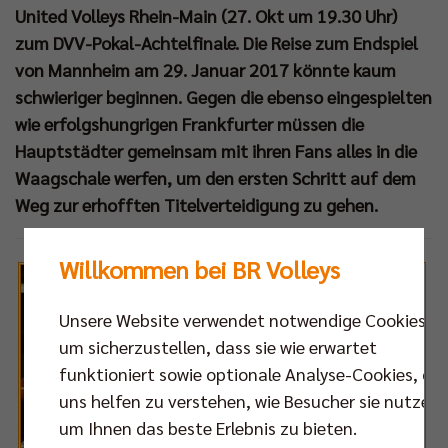
nd
United Volleys Rhein-Main (27. Okt um 19.30 Uhr)
m
zum DVV-Pokal-Achtelfinale. Die Reise zum Endspiel
von Mannheim am 29. Januar 2017 könnte kaum
rikanischen
schwieriger beginnen. Gegen die ebenso eingespielten
g
wie erfolgshungrigen Frankfurter müssen die
ch
Hauptstädter gemeinsam mit ihren Fans alles in die
Waagschale werfen, um den ersten Schritt auf dem
et
Weg zur erhofften Titelverteidigung zu gehen.
sem
Willkommen bei BR Volleys
henende
e
Unsere Website verwendet notwendige Cookies,
um sicherzustellen, dass sie wie erwartet
leys
funktioniert sowie optionale Analyse-Cookies, die
eur
uns helfen zu verstehen, wie Besucher sie nutzen,
astian
um Ihnen das beste Erlebnis zu bieten.
hs