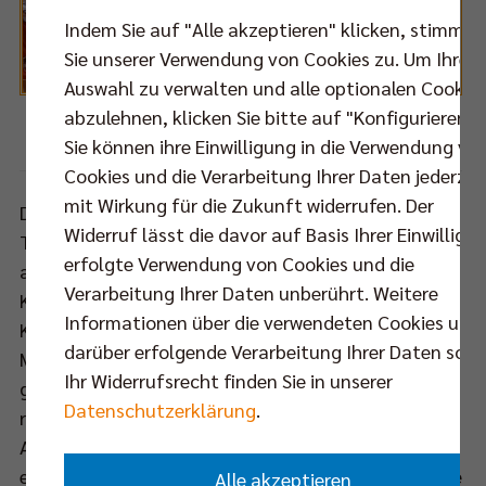
t.
Indem Sie auf "Alle akzeptieren" klicken, stimmen
m
Sie unserer Verwendung von Cookies zu. Um Ihre
lanten
Auswahl zu verwalten und alle optionalen Cookie
lug
abzulehnen, klicken Sie bitte auf "Konfigurieren".
Foto: Eckhard Herfet
Sie können ihre Einwilligung in die Verwendung vo
Cookies und die Verarbeitung Ihrer Daten jederzei
seldorf
mit Wirkung für die Zukunft widerrufen. Der
de
Die United Volleys blieben ihrer Philosophie, junge
Widerruf lässt die davor auf Basis Ihrer Einwilligu
Talente nachhaltig zu fördern und aufzubauen,
m
erfolgte Verwendung von Cookies und die
auch vor dem zweiten Bundesligajahr treu. Der
iner
Verarbeitung Ihrer Daten unberührt. Weitere
Kader der Frankfurter zeichnet sich durch hohe
grund
Informationen über die verwendeten Cookies und
Kontinuität aus: Zehn Spieler aus der letztjährigen
lenden
darüber erfolgende Verarbeitung Ihrer Daten sowi
Mannschaft sind Trainer Michael Warm erhalten
ums
Ihr Widerrufsrecht finden Sie in unserer
geblieben, ergänzt wurde das Team um den
Datenschutzerklärung
.
routinierten Kapitän Christian Dünnes durch Adrian
terreise
Aciobanitei (zuletzt VfB Friedrichshafen) sowie den
weigert.
erst 19-jährigen Mitchell Tulley (Australian Institute
Alle akzeptieren