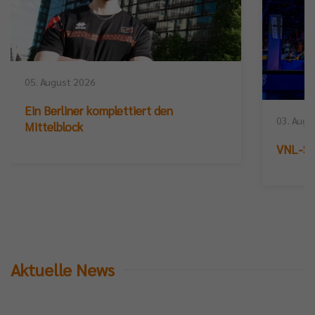
05. August 2026
Ein Berliner komplettiert den
03. Augu
Mittelblock
VNL-Sil
Aktuelle News