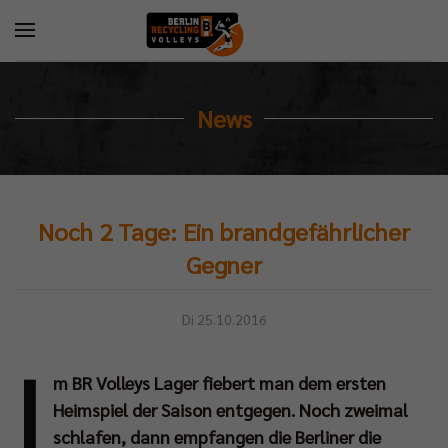
News
Noch 2 Tage: Ein brandgefährlicher
Gegner
Di 25.10.2016
I
m BR Volleys Lager fiebert man dem ersten
B
Heimspiel der Saison entgegen. Noch zweimal
ch
schlafen, dann empfangen die Berliner die