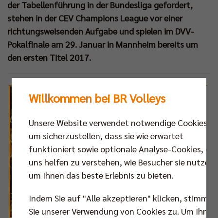
der Tabellenführung in der Bundesliga gefordert,
stehen in der CEV Champions League vor einer
rikanischen
richtungsweisenden Aufgabe und spielen im DVV-
g
Pokalfinale am 29. Januar in Mannheim bereits um
ch
den ersten Titel 2017.
et
Willkommen bei BR Volleys
sem
henende
Unsere Website verwendet notwendige Cookies,
e
um sicherzustellen, dass sie wie erwartet
funktioniert sowie optionale Analyse-Cookies, die
leys
uns helfen zu verstehen, wie Besucher sie nutzen,
eur
um Ihnen das beste Erlebnis zu bieten.
astian
hs
Indem Sie auf "Alle akzeptieren" klicken, stimmen
Sie unserer Verwendung von Cookies zu. Um Ihre
t.