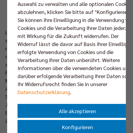
Auswahl zu verwalten und alle optionalen Cookie
m
abzulehnen, klicken Sie bitte auf "Konfigurieren".
Foto: Eckhard Herfet
lanten
Sie können ihre Einwilligung in die Verwendung vo
lug
Cookies und die Verarbeitung Ihrer Daten jederzei
Lange Zeit grüßten Kapitän Robert Kromm und
mit Wirkung für die Zukunft widerrufen. Der
seldorf
seine Mannschaft von der Bundesligaspitze,
Widerruf lässt die davor auf Basis Ihrer Einwilligu
de
rutschten aber nach den Weihnachtsfeiertagen auf
erfolgte Verwendung von Cookies und die
den dritten Rang ab. Während die Hauptstädter
m
Verarbeitung Ihrer Daten unberührt. Weitere
spielfrei waren, zogen sowohl der VfB
iner
Informationen über die verwendeten Cookies und
Friedrichshafen als auch die United Volleys Rhein-
grund
darüber erfolgende Verarbeitung Ihrer Daten sowi
Main mit nun jeweils einem Spiel mehr in der Tabelle
lenden
Ihr Widerrufsrecht finden Sie in unserer
am Titelverteidiger vorbei. Um den Platz an der
ums
Datenschutzerklärung
.
Sonne zurück zu erobern, wäre ein erfolgreicher
Jahresauftakt am Sonntag (08. Jan um 16.00 Uhr)
terreise
Alle akzeptieren
beim Heimspiel gegen den TV Ingersoll Bühl also
weigert.
äußerst wertvoll.
Konfigurieren
nd