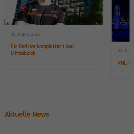
05. August 2026
Ein Berliner komplettiert den
03. Augu
Mittelblock
VNL-Sil
Aktuelle News