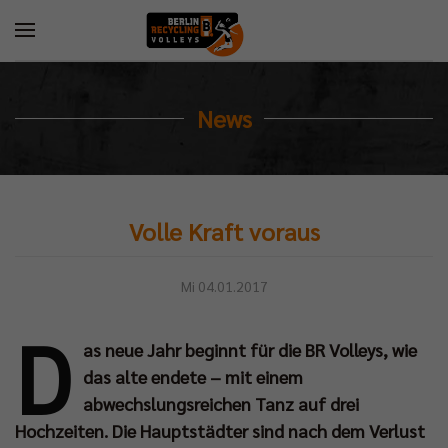
News
Volle Kraft voraus
Mi 04.01.2017
D
as neue Jahr beginnt für die BR Volleys, wie
B
das alte endete – mit einem
ch
abwechslungsreichen Tanz auf drei
nd
Hochzeiten. Die Hauptstädter sind nach dem Verlust
m