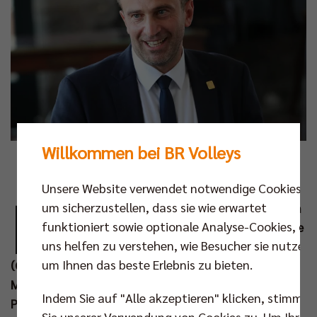
Willkommen bei BR Volleys
Fotos: CEV
Unsere Website verwendet notwendige Cookies,
M
um sicherzustellen, dass sie wie erwartet
it dem Kroaten Roko Sikiric steht seit dem
funktioniert sowie optionale Analyse-Cookies, die
Wochenende ein neuer Mann an der Spitze
uns helfen zu verstehen, wie Besucher sie nutzen,
des Europäischen Volleyball Verbandes
um Ihnen das beste Erlebnis zu bieten.
(CEV). Der Ex-Berliner und dreimalige Deutsche
Meister wurde mit klarer Mehrheit zum CEV
Indem Sie auf "Alle akzeptieren" klicken, stimmen
Präsidenten gewählt.
Sie unserer Verwendung von Cookies zu. Um Ihre