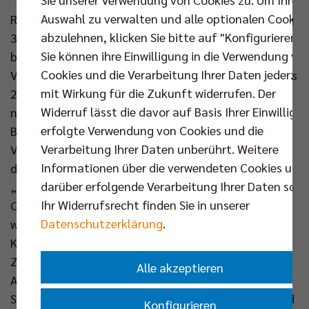
Auswahl zu verwalten und alle optionalen Cookie
Roko Sikiric erhielt von der CEV Generalversammlung
abzulehnen, klicken Sie bitte auf "Konfigurieren".
36 von 53 möglichen Stimmen und bekleidet damit
Sie können ihre Einwilligung in die Verwendung vo
bis 2028 das höchste Amt im europäischen
Cookies und die Verarbeitung Ihrer Daten jederzei
Volleyball. Mit der Wahl des Mannes, der von 2011 bis
mit Wirkung für die Zukunft widerrufen. Der
2014 für das BR Volleys Team auflief, endet die
Widerruf lässt die davor auf Basis Ihrer Einwilligu
neunjährige Präsidentschaft des Serben Aleksandar
erfolgte Verwendung von Cookies und die
Boricic, der sich nicht zur Wiederwahl stellte. BR
Verarbeitung Ihrer Daten unberührt. Weitere
Volleys Geschäftsführer Kaweh Niroomand dankt
Informationen über die verwendeten Cookies und
dem 76-Jährigen für seine vielfältigen Verdienste:
darüber erfolgende Verarbeitung Ihrer Daten sowi
„Aleksandar Boricic hat mit großem Engagement die
Ihr Widerrufsrecht finden Sie in unserer
CEV Champions League gestärkt und
Datenschutzerklärung
.
weiterentwickelt und pflegte dabei eine aktive
Kommunikation mit den Vereinen. Die gute
Zusammenarbeit mit ihm mündete für uns in der
Alle akzeptieren
Ausrichtung der CEV Super Finals 2019 in der Max-
Schmeling-Halle. Wir danken ihm für seine Arbeit und
Konfigurieren