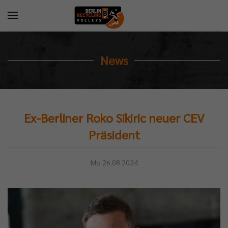
News
Ex-Berliner Roko Sikiric neuer CEV
Präsident
Mo 26.08.2024