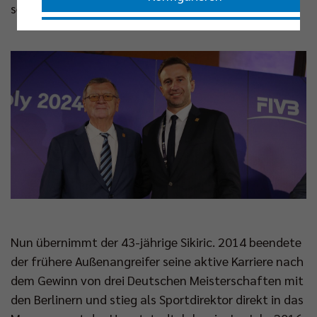
sein Vertrauen.“
Nur essenzielle Cookies akzeptieren
Impressum
|
Datenschutzerklärung
Nun übernimmt der 43-jährige Sikiric. 2014 beendete
der frühere Außenangreifer seine aktive Karriere nach
dem Gewinn von drei Deutschen Meisterschaften mit
den Berlinern und stieg als Sportdirektor direkt in das