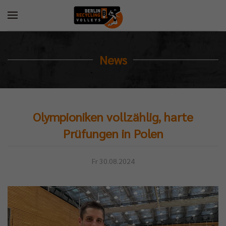
News
Olympioniken vollzählig, harte
Prüfungen in Polen
Fr 30.08.2024