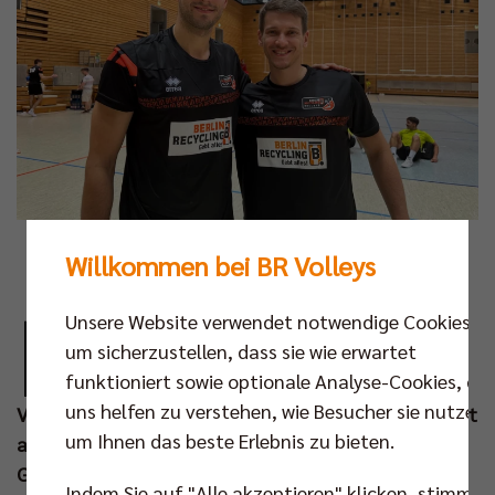
Foto: BR Volleys
Willkommen bei BR Volleys
M
Unsere Website verwendet notwendige Cookies,
it Moritz Reichert und Johannes Tille sind
um sicherzustellen, dass sie wie erwartet
auch die letzten zwei der vier Berliner
funktioniert sowie optionale Analyse-Cookies, die
Olympioniken in dieser Woche zum BR
uns helfen zu verstehen, wie Besucher sie nutzen,
Volleys Team gestoßen. Während Rückkehrer Reichert
um Ihnen das beste Erlebnis zu bieten.
am Mittwoch im Testspiel gegen die Helios Grizzlys
Giesen (2:2) direkt ins sprichwörtliche kalte Wasser
Indem Sie auf "Alle akzeptieren" klicken, stimmen