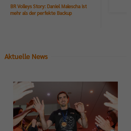
BR Volleys Story: Daniel Malescha ist
mehr als der perfekte Backup
Aktuelle News