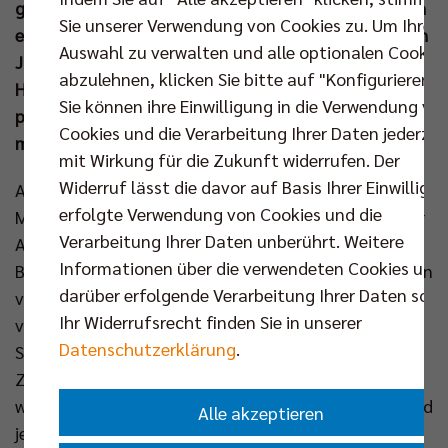
gesprungen ist, kommen für Tille die Testspiele nach
Sie unserer Verwendung von Cookies zu. Um Ihre
einem Infekt noch zu früh. Deshalb verzichtet Coach
Auswahl zu verwalten und alle optionalen Cookie
Joel Banks auch auf seinen Zuspieler, wenn die
abzulehnen, klicken Sie bitte auf "Konfigurieren".
Hauptstädter sich heute und morgen mit dem
Sie können ihre Einwilligung in die Verwendung vo
polnischen Topteam Aluron CMC Warta Zawiercie
Cookies und die Verarbeitung Ihrer Daten jederzei
messen.
mit Wirkung für die Zukunft widerrufen. Der
Widerruf lässt die davor auf Basis Ihrer Einwilligu
Als die BR Volleys die Helios Grizzlys Giesen am
erfolgte Verwendung von Cookies und die
Mittwoch zu einem intensiven Testmatch luden, war
Verarbeitung Ihrer Daten unberührt. Weitere
Außenangreifer Moritz Reichert sofort mittendrin.
Informationen über die verwendeten Cookies und
Beim 2:2 (25:20, 20:25, 25:23, 21:25 – die Distanz von
darüber erfolgende Verarbeitung Ihrer Daten sowi
vier Sätzen wurde vor dem Duell von beiden Trainern
Ihr Widerrufsrecht finden Sie in unserer
vereinbart) spielte der frühere Berliner Kapitän drei
Datenschutzerklärung
.
Sätze. „Nach dem intensiven Sommer war die freie
Zeit noch einmal wichtig. Ich musste aber erstmal
wieder reinkommen. Es waren gute Ansätze dabei und
Alle akzeptieren
jetzt haben wir noch ein bisschen Zeit und einige