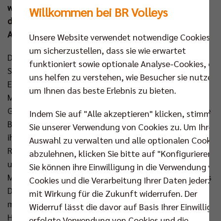
wurde der neue Diagonalangreifer Jake Hanes, der in
Willkommen bei BR Volleys
den drei Spielen für die Berliner Farben starke zwölf
Asse servierte.
Unsere Website verwendet notwendige Cookies,
um sicherzustellen, dass sie wie erwartet
Der Gegner aus Friedrichshafen spielte sich mit
funktioniert sowie optionale Analyse-Cookies, die
Siegen gegen Düren (3:0) und Giesen (3:2) in das
uns helfen zu verstehen, wie Besucher sie nutzen,
Endspiel um den 1KOMMA5° Ligacup. Im letzten
um Ihnen das beste Erlebnis zu bieten.
Match des Samstags musste der VfB also gegen die
Gastgeber über fünfe Sätze gehen und so hatten die
Indem Sie auf "Alle akzeptieren" klicken, stimmen
Berliner den Vorteil der längeren Regeneration auf
Sie unserer Verwendung von Cookies zu. Um Ihre
ihrer Seite. Joel Banks schickte erneut Moritz
Auswahl zu verwalten und alle optionalen Cookie
Reichert, Ruben Schott, Jake Hanes, Johannes Tille
abzulehnen, klicken Sie bitte auf "Konfigurieren".
und Libero Kyle Dagostino auf das Spielfeld. Im
Sie können ihre Einwilligung in die Verwendung vo
Mittelblock entschied sich der Brite zunächst für das
Cookies und die Verarbeitung Ihrer Daten jederzei
Duo aus Tobias Krick und Nehemiah Mote. Zwar
mit Wirkung für die Zukunft widerrufen. Der
musste Reichert das erste Ass des Finals in der
Widerruf lässt die davor auf Basis Ihrer Einwilligu
Hildesheimer Volksbank-Arena schlucken (2:4), doch
erfolgte Verwendung von Cookies und die