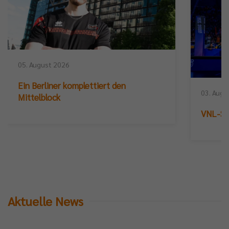
05. August 2026
Ein Berliner komplettiert den
03. Augu
Mittelblock
VNL-Sil
Aktuelle News