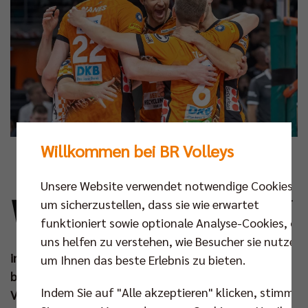
Willkommen bei BR Volleys
Foto: Andreas Gora
Unsere Website verwendet notwendige Cookies,
W
enn sich die Berlin Recycling Volleys in der
um sicherzustellen, dass sie wie erwartet
CEV Champions League mit Topteams
funktioniert sowie optionale Analyse-Cookies, die
aus ganz Europa messen, entwickelt sich
uns helfen zu verstehen, wie Besucher sie nutzen,
in der Max-Schmeling-Halle stets eine ganz
um Ihnen das beste Erlebnis zu bieten.
besondere Energie. Mitte November startet der
Indem Sie auf "Alle akzeptieren" klicken, stimmen
Viertelfinalist der Vorsaison in seine dreizehnte