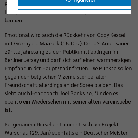
Königsklasse. So lernte auch Kyle Dagostino im
Ljubljana-Trikot bereits den Volleyballtempel
Nur essenzielle Cookies akzeptieren
kennen.
Emotional wird auch die Rückkehr von Cody Kessel
Impressum
|
Datenschutzerklärung
mit Greenyard Maaseik (18. Dez). Der US-Amerikaner
zählte jahrelang zu den Publikumslieblingen im
Berliner Jersey und darf sich auf einen warmherzigen
Empfang in der Hauptstadt freuen. Die Punkte sollen
gegen den belgischen Vizemeister bei aller
Freundschaft allerdings an der Spree bleiben. Das
sieht auch Headcoach Joel Banks so, für den es
ebenso ein Wiedersehen mit seiner alten Vereinsliebe
ist.
Bei genauem Hinsehen tummelt sich bei Projekt
Warschau (29. Jan) ebenfalls ein Deutscher Meister.