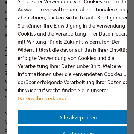
Sie unserer Verwendung von Cookies zu. Um Ihre
Königsklassen-Spielzeit in Serie. Das Berliner Team
Auswahl zu verwalten und alle optionalen Cookie
und seine Fans dürfen sich auf drei attraktive Gegner
abzulehnen, klicken Sie bitte auf "Konfigurieren".
mit bekannten Gesichtern freuen. Wer keines der
Sie können ihre Einwilligung in die Verwendung vo
Heimspiele in der Gruppenphase verpassen möchte,
Cookies und die Verarbeitung Ihrer Daten jederzei
kann sich jetzt den CHAMPIONS PASS sichern.
mit Wirkung für die Zukunft widerrufen. Der
Gleich drei Spieler, die mit den BR Volleys große
Widerruf lässt die davor auf Basis Ihrer Einwilligu
Erfolge feierten, kehren mit ihren aktuellen Vereinen
erfolgte Verwendung von Cookies und die
zu Champions-League-Matches in die Max-
Verarbeitung Ihrer Daten unberührt. Weitere
Schmeling-Halle zurück. Bei jedem Gruppengegner
Informationen über die verwendeten Cookies und
spielt ein Deutscher Meister. Zuerst kommt ACH
darüber erfolgende Verarbeitung Ihrer Daten sowi
Volley Ljubljana mit Saso Stalekar nach Berlin (12.
Ihr Widerrufsrecht finden Sie in unserer
Nov). Der 2.14-Meter-Riese wechselte im Sommer in
Datenschutzerklärung
.
die slowenische Heimat und ist dort als
Nationalspieler einer der Topakteure in der
Alle akzeptieren
Mannschaft. Der Champion aus dem Land des
dreifachen Vize-Europameisters ist Dauergast in der
Konfigurieren