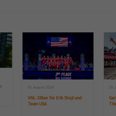
n
03. August 2026
25. 
VNL-Silber für Erik Shoji und
Ger
Team USA
Tit