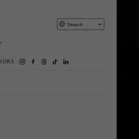
er
IORS