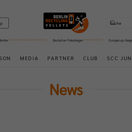
op
Meister
Deutscher Pokalsieger
Europacup-Sieg
ISON
MEDIA
PARTNER
CLUB
SCC JUN
News