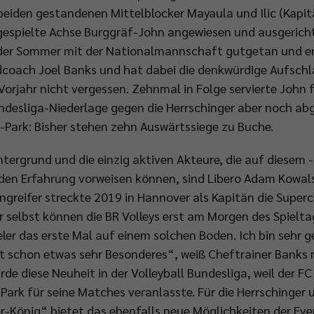
beiden gestandenen Mittelblocker Mayaula und Ilic (Kapitä
ingespielte Achse Burggräf-John angewiesen und ausgerich
at der Sommer mit der Nationalmannschaft gutgetan und er
coach Joel Banks und hat dabei die denkwürdige Aufschl
orjahr nicht vergessen. Zehnmal in Folge servierte John 
undesliga-Niederlage gegen die Herrschinger aber noch ab
Park: Bisher stehen zehn Auswärtssiege zu Buche.
tergrund und die einzig aktiven Akteure, die auf diesem -
oden Erfahrung vorweisen können, sind Libero Adam Kowal
angreifer streckte 2019 in Hannover als Kapitän die Supe
r selbst können die BR Volleys erst am Morgen des Spieltag
eler das erste Mal auf einem solchen Boden. Ich bin sehr 
ist schon etwas sehr Besonderes“, weiß Cheftrainer Banks 
rde diese Neuheit in der Volleyball Bundesliga, weil der F
ark für seine Matches veranlasste. Für die Herrschinger 
-König“ bietet das ebenfalls neue Möglichkeiten der Eve