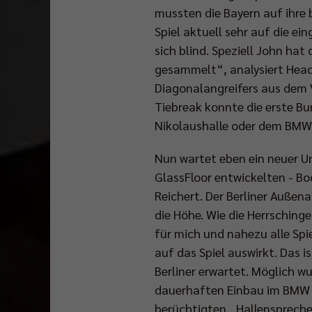
mussten die Bayern auf ihre 
Spiel aktuell sehr auf die e
sich blind. Speziell John h
gesammelt“, analysiert Head
Diagonalangreifers aus dem V
Tiebreak konnte die erste B
Nikolaushalle oder dem BMW-
Nun wartet eben ein neuer Un
GlassFloor entwickelten - B
Reichert. Der Berliner Außen
die Höhe. Wie die Herrschinge
für mich und nahezu alle Spi
auf das Spiel auswirkt. Das 
Berliner erwartet. Möglich wu
dauerhaften Einbau im BMW P
berüchtigten „Hallensprecher