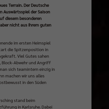
eues Terrain. Der Deutsche
n Auswärtsspiel der Saison
auf diesem besonderen
 aber nicht aus ihrem guten
enende im ersten Heimspiel
art die Spitzenposition in
agekraft. Viel Gutes sahen
, Block-Abwehr und Angriff
man sich teamintern einzig in
nn machen wir uns alles
bstbewusst in den Süden
rrsching stand beim
führung in Karlsruhe. Dabei