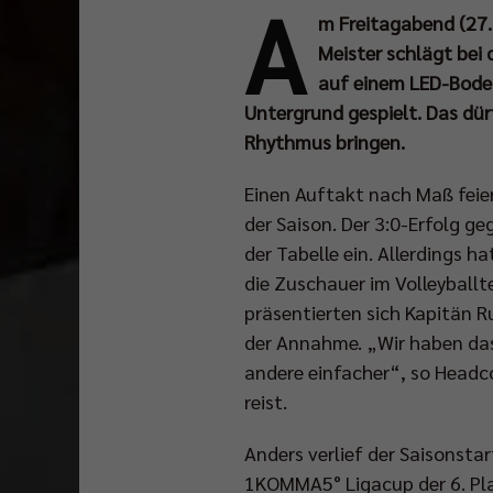
A
m Freitagabend (27. 
Meister schlägt bei
auf einem LED-Boden
Untergrund gespielt. Das dür
Rhythmus bringen.
Einen Auftakt nach Maß feie
der Saison. Der 3:0-Erfolg ge
der Tabelle ein. Allerdings 
die Zuschauer im Volleyball
präsentierten sich Kapitän R
der Annahme. „Wir haben das
andere einfacher“, so Headc
reist.
Anders verlief der Saisonsta
1KOMMA5° Ligacup der 6. Pla