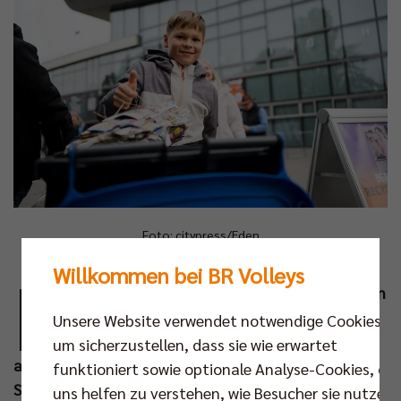
Foto: citypress/Eden
Willkommen bei BR Volleys
D
ie BR Volleys und Berlin Recycling möchten in
diesem Herbst mit verschiedenen Aktionen
Unsere Website verwendet notwendige Cookies,
auf das Thema Kreislaufwirtschaft
um sicherzustellen, dass sie wie erwartet
aufmerksam machen. Zuletzt gab es bereits beim
funktioniert sowie optionale Analyse-Cookies, die
Spitzenspiel gegen den VfB Friedrichshafen am 12.
uns helfen zu verstehen, wie Besucher sie nutzen,