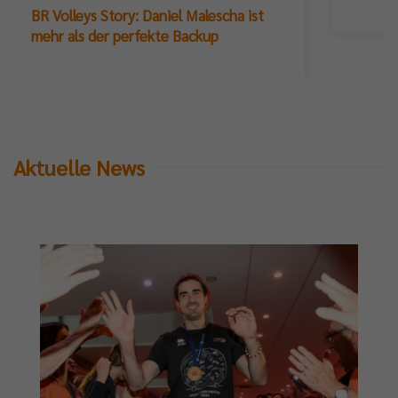
BR Volleys Story: Daniel Malescha ist
mehr als der perfekte Backup
Aktuelle News