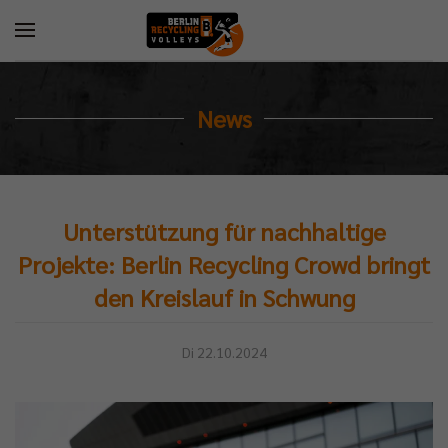
News
Unterstützung für nachhaltige
Projekte: Berlin Recycling Crowd bringt
den Kreislauf in Schwung
Di 22.10.2024