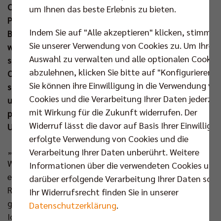
Okt beispielsweise die Neuauflage der
um Ihnen das beste Erlebnis zu bieten.
Papiersammelaktion und in Kooperation mit der
Indem Sie auf "Alle akzeptieren" klicken, stimmen
Berliner Stadtmission wurden Kleiderspenden für
Sie unserer Verwendung von Cookies zu. Um Ihre
wohnungslose Menschen entgegengenommen. Nun
Auswahl zu verwalten und alle optionalen Cookie
sind gemeinnützige Berliner Vereine und
abzulehnen, klicken Sie bitte auf "Konfigurieren".
Organisationen an der Reihe: ab sofort können sie
Sie können ihre Einwilligung in die Verwendung vo
sich mit ihren Ideen für Abfallvermeidung, Recycling
Cookies und die Verarbeitung Ihrer Daten jederzei
und Umweltschutz auf der Berlin Recycling Crowd
mit Wirkung für die Zukunft widerrufen. Der
präsentieren und so die nötigen Finanzmittel zur
Widerruf lässt die davor auf Basis Ihrer Einwilligu
Umsetzung ihrer Projektideen generieren.
erfolgte Verwendung von Cookies und die
„In einer perfekten Kreislaufwirtschaft bleiben alle
Verarbeitung Ihrer Daten unberührt. Weitere
Wertstoffe erhalten und werden wiederverwendet,“
Informationen über die verwendeten Cookies und
erklärt Sascha Förster, Geschäftsführer der Berlin
darüber erfolgende Verarbeitung Ihrer Daten sowi
Recycling GmbH. „Natürlich sind wir davon noch ein
Ihr Widerrufsrecht finden Sie in unserer
ganzes Stück entfernt. Aber es gibt so viele gute
Datenschutzerklärung
.
Ideen in Berlin mit denen wir diesem Ziel Stück für