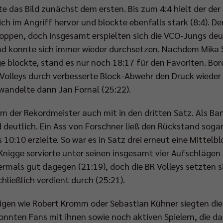
 das Bild zunächst dem ersten. Bis zum 4:4 hielt der der
ich im Angriff hervor und blockte ebenfalls stark (8:4). D
stoppen, doch insgesamt erspielten sich die VCO-Jungs de
und konnte sich immer wieder durchsetzen. Nachdem Mika
e blockte, stand es nur noch 18:17 für den Favoriten. Bor
R Volleys durch verbesserte Block-Abwehr den Druck wieder
wandelte dann Jan Fornal (25:22).
m der Rekordmeister auch mit in den dritten Satz. Als Bank
 deutlich. Ein Ass von Forschner ließ den Rückstand soga
 10:10 erzielte. So war es in Satz drei erneut eine Mittelb
nigge servierte unter seinen insgesamt vier Aufschlägen a
rmals gut dagegen (21:19), doch die BR Volleys setzten s
hließlich verdient durch (25:21).
en wie Robert Kromm oder Sebastian Kühner siegten die B
nnten Fans mit ihnen sowie noch aktiven Spielern, die da