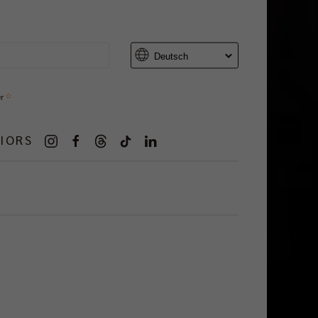
er
IORS