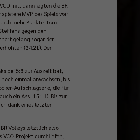
 VCO mit, dann legten die BR
er spätere MVP des Spiels war
utlich mehr Punkte. Tom
 Steffens gegen den
chert gelang sogar der
 erhöhten (24:21). Den
s bei 5:8 zur Auszeit bat,
r noch einmal anwachsen, bis
locker-Aufschlagserie, die für
uch ein Ass (15:11). Bis zur
ich dank eines letzten
R Volleys letztlich also
s VCO-Projekt durchliefen,