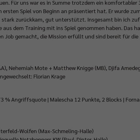
en. Für uns war es in Summe trotzdem ein komfortabler 3
nem ersten Spiel von Beginn an präsentiert hat. Er wurde 
t stark zurückkam, gut unterstützt. Insgesamt bin ich zu
e aus dem Training mit ins Spiel genommen haben. Das ha
n Job gemacht, die Mission erfüllt und sind bereit für d
(AA), Nehemiah Mote + Matthew Knigge (MB), Djifa Amedeg
ingewechselt: Florian Krage
73 % Angriffsquote | Malescha 12 Punkte, 2 Blocks | Forn
Bitterfeld-Wolfen (Max-Schmeling-Halle)
rgiequelle Netzhoppers KW (Paul-Dinter-Halle)