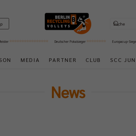
op
Meister
Deutscher Pokalsieger
Europacup-Sieg
ISON
MEDIA
PARTNER
CLUB
SCC JUN
News