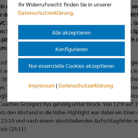
Ihr Widerrufsrecht finden Sie in unserer
n in der Volleyball Bundesliga in der Erfolgsspur. Auch im 
Datenschutzerklärung
.
r drei Punkte und könnte mit einem weiteren Sieg am Mit
C Bitterfeld-Wolfen die Tabellenführung übernehmen. Gru
) am Sonntagnachmittag gegen den VC Olympia Berlin im 
Alle akzeptieren
jährigen Jubiläum des Bundesstützpunkts wehrten sich d
 um MVP Matt Knigge behielten stets die Kontrolle.
Konfigurieren
uschauern im Sportforum seine Startaufstellung im Vergl
Nur essenzielle Cookies akzeptieren
l auf links. Zuspieler Djifa Amedegnato durfte erstmals i
, Simon Plaskie, Daniel Malescha, Nehemiah Mote, Matth
Impressum
|
Datenschutzerklärung
des Tages erarbeiteten sich die Youngster hart und konn
lichen gestalten (6:6). Als Nehemiah Mote an die Serviceli
oaches Grzegorz Rys gehörig unter Druck. Von 12:9 auf 2
s den Abstand in die Höhe. Highlight war dabei ein Einer-
 23:10 und nach einem abschließenden Aufschlagfehler w
ich (25:11)