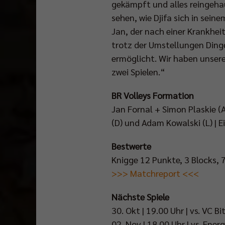
gekämpft und alles reingehau
sehen, wie Djifa sich in sei
Jan, der nach einer Krankhei
trotz der Umstellungen Ding
ermöglicht. Wir haben unsere
zwei Spielen.“
BR Volleys Formation
Jan Fornal + Simon Plaskie 
(D) und Adam Kowalski (L) | E
Bestwerte
Knigge 12 Punkte, 3 Blocks, 
>>> Matchreport <<<
Nächste Spiele
30. Okt | 19.00 Uhr | vs. VC 
02. Nov | 18.00 Uhr | vs. Ene