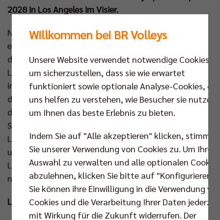
2028 in Los Angeles im Visier.
Nach der Olympiade ist vor der Olympiade. 2024 war
Willkommen bei BR Volleys
ein sehr ereignisreiches Jahr: In Paris stand die bis
dato erfolgreichste deutsche Beachvolleyballerin,
Unsere Website verwendet notwendige Cookies,
Laura Ludwig, zum letzten Mal auf der großen
um sicherzustellen, dass sie wie erwartet
internationalen Bühne. In nur 20 Turnieren hat sich
funktioniert sowie optionale Analyse-Cookies, die
das Duo Lippmann/Ludwig für einen Startplatz bei
uns helfen zu verstehen, wie Besucher sie nutzen,
der Olympiade 2024 in einem rekordverdächtigen
um Ihnen das beste Erlebnis zu bieten.
Schnelldurchlauf qualifiziert. Doch nachdem sich
Indem Sie auf "Alle akzeptieren" klicken, stimmen
Ludwig dazu entschieden hat, einen Schlussstrich
Sie unserer Verwendung von Cookies zu. Um Ihre
unter ihre Karriere zu ziehen, musste sich Louisa
Auswahl zu verwalten und alle optionalen Cookie
Lippmann eine neue Partnerin suchen. Die Wahl fiel
abzulehnen, klicken Sie bitte auf "Konfigurieren".
nun auf Linda Bock!
Sie können ihre Einwilligung in die Verwendung vo
Louisa hat „Bock“ auf Linda!
Cookies und die Verarbeitung Ihrer Daten jederzei
mit Wirkung für die Zukunft widerrufen. Der