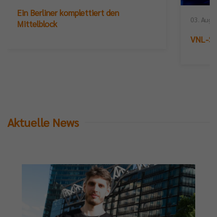
Ein Berliner komplettiert den
03. Augu
Mittelblock
VNL-Sil
Aktuelle News