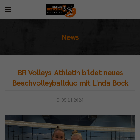
News
BR Volleys-Athletin bildet neues
Beachvolleyballduo mit Linda Bock
Di 05.11.2024