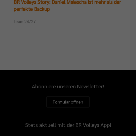
BR Volleys Story: Daniel Malescha ist mehr als der
perfekte Backup
Team 26/27
Abonniere unseren Newsletter!
Formular öffnen
Stets aktuell mit der BR Volleys App!