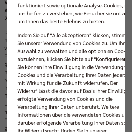
Viertelfinalbegegnungen und überträgt die
funktioniert sowie optionale Analyse-Cookies, die
Auslosung der Halbfinals am Sonntag (24. Nov um
uns helfen zu verstehen, wie Besucher sie nutzen,
20.15 Uhr) live auf YouTube.
um Ihnen das beste Erlebnis zu bieten.
Die Auslosung hat spannende Paarungen
Indem Sie auf "Alle akzeptieren" klicken, stimmen
hervorgebracht: Die Helios Grizzlys Giesen, die sich
Sie unserer Verwendung von Cookies zu. Um Ihre
vor Kurzem dem Überraschungsteam der FT 1844
Auswahl zu verwalten und alle optionalen Cookie
Freiburg in einem spektakulären Fünf-Satz-Spiel
abzulehnen, klicken Sie bitte auf "Konfigurieren".
geschlagen geben mussten, können sich nun in der
Sie können ihre Einwilligung in die Verwendung vo
heimischen Volksbank-Arena Hildesheim
Cookies und die Verarbeitung Ihrer Daten jederzei
revanchieren. Ein weiteres Topspiel erwartet die Fans
mit Wirkung für die Zukunft widerrufen. Der
in Berlin: Dort empfängt der bisher ungeschlagene
Widerruf lässt die davor auf Basis Ihrer Einwilligu
Tabellenführer Berlin Recycling Volleys die SVG
erfolgte Verwendung von Cookies und die
Lüneburg, die in der CEV Champions League Volley
Verarbeitung Ihrer Daten unberührt. Weitere
mit dem Sieg im ersten Gruppenspiel gegen die
Informationen über die verwendeten Cookies und
Franzosen aus Chaumont kräftig Selbstvertrauen
darüber erfolgende Verarbeitung Ihrer Daten sowi
getankt hat. Hoch motiviert gehen auch die Baden
Ihr Widerrufsrecht finden Sie in unserer