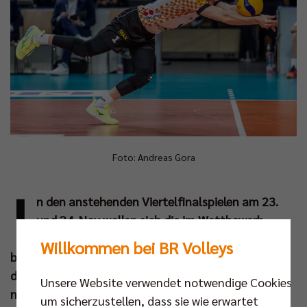
Foto: Andreas Gora
I
n den anstehenden Viertelfinalspielen am 23.
und 24. Nov wollen sich die im Wettbewerb
verbliebenen Erstligisten einen Platz unter den
Willkommen bei BR Volleys
besten Vier sichern und ihrem Traum vom Finale in
der Mannheimer SAP Arena einen Schritt
Unsere Website verwendet notwendige Cookies,
näherkommen. Dyn zeigt alle
um sicherzustellen, dass sie wie erwartet