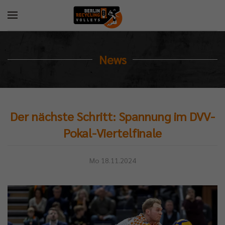
News
Der nächste Schritt: Spannung im DVV-
Pokal-Viertelfinale
Mo 18.11.2024