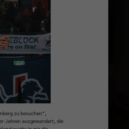
rnberg zu besuchen“,
0er-Jahren ausgewandert, die
land wuchs in mir die