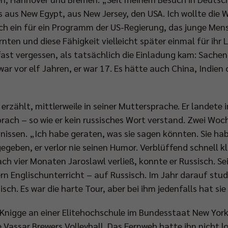
aus New Egypt, aus New Jersey, den USA. Ich wollte die W
sich ein für ein Programm der US-Regierung, das junge Men
rnten und diese Fähigkeit vielleicht später einmal für ihr
fast vergessen, als tatsächlich die Einladung kam: Sache
war vor elf Jahren, er war 17. Es hätte auch China, Indie
erzählt, mittlerweile in seiner Muttersprache. Er landete in
rach – so wie er kein russisches Wort verstand. Zwei Woc
nissen. „Ich habe geraten, was sie sagen könnten. Sie ha
geben, er verlor nie seinen Humor. Verblüffend schnell kl
ch vier Monaten Jaroslawl verließ, konnte er Russisch. Se
n Englischunterricht – auf Russisch. Im Jahr darauf studi
sch. Es war die harte Tour, aber bei ihm jedenfalls hat si
e Knigge an einer Elitehochschule im Bundesstaat New Yor
e Vassar Brewers Volleyball. Das Fernweh hatte ihn nicht l