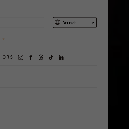
er
IORS