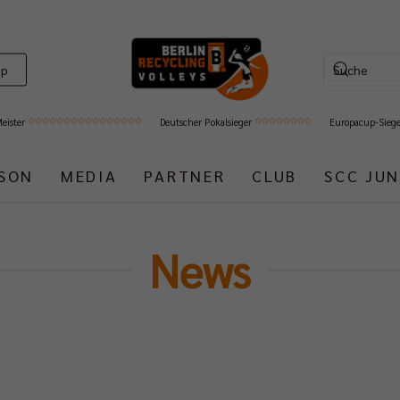
op
Meister
Deutscher Pokalsieger
Europacup-Sieg
ISON
MEDIA
PARTNER
CLUB
SCC JUN
News