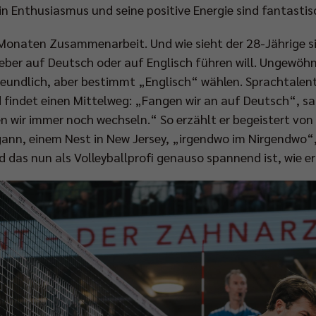
ein Enthusiasmus und seine positive Energie sind fantasti
onaten Zusammenarbeit. Und wie sieht der 28-Jährige sic
ieber auf Deutsch oder auf Englisch führen will. Ungewöhnl
freundlich, aber bestimmt „Englisch“ wählen. Sprachtale
 findet einen Mittelweg: „Fangen wir an auf Deutsch“, s
en wir immer noch wechseln.“ So erzählt er begeistert von
ann, einem Nest in New Jersey, „irgendwo im Nirgendwo“
d das nun als Volleyballprofi genauso spannend ist, wie e