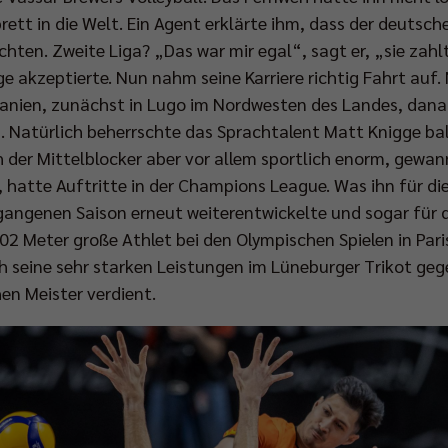
tt in die Welt. Ein Agent erklärte ihm, dass der deutsche
ichten. Zweite Liga? „Das war mir egal“, sagt er, „sie zah
e akzeptierte. Nun nahm seine Karriere richtig Fahrt auf
Spanien, zunächst in Lugo im Nordwesten des Landes, dana
. Natürlich beherrschte das Sprachtalent Matt Knigge bal
h der Mittelblocker aber vor allem sportlich enorm, gewan
 hatte Auftritte in der Champions League. Was ihn für di
ergangenen Saison erneut weiterentwickelte und sogar fü
02 Meter große Athlet bei den Olympischen Spielen in Par
h seine sehr starken Leistungen im Lüneburger Trikot gege
en Meister verdient.