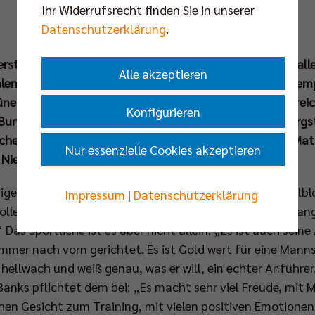
Ihr Widerrufsrecht finden Sie in unserer
Datenschutzerklärung
.
 erst ein paar Wochen alt, da wird die Max-Schmeling-Hal
Alle akzeptieren
n Volleyballknüllers. Im Viertelfinale des DVV-Pokals em
Lüneburg (23. Nov um 18.00 Uhr). Da treffen zwei erfolgr
Konfigurieren
undesliga-Tabellenführer aus Berlin begrüßt seinen ärgsten
licher Höhepunkt – nicht nur, aber ganz besonders für Ma
Nur essenzielle Cookies akzeptieren
us Niedersachsen an die Spree.
iesige Verstärkung erwiesen. „Matt ist der perfekte Mittelb
Impressum
|
Datenschutzerklärung
olleys Geschäftsführer Kaweh Niroomand, „er ist sehr ang
 Das Sportliche ist es aber nicht allein. „Es ist auch seine
, immer nach vorn gerichtet. Es ist Gold wert für eine Mann
, hellwach und weiß genau, was er will, ein echter Anführer.
l Banks pflichtet dem bei: „Es macht sehr viel Freude, mit
hen Gesicht zum Training, mit vielen positiven Emotionen,