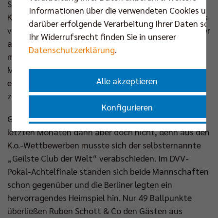
Stunde“ haben sich Kapitän Djordje Ilic und seine
Informationen über die verwendeten Cookies und
Kollegen in der Volleyball Bundesliga damit durchaus
darüber erfolgende Verarbeitung Ihrer Daten sowi
verdient. Neben Diagonalangreifer Filip John ist unter
Ihr Widerrufsrecht finden Sie in unserer
anderem Außen-Annahme-Spieler Jannes Wiesner
Datenschutzerklärung
.
mitverantwortlich für den Aufschwung. Der junge
Mann aus dem Berliner Nachwuchsprojekt kann –
Alle akzeptieren
endlich verletzungsfrei – sein großes Potenzial
zeigen.
Konfigurieren
Ganz makellos ist die Bilanz der Herrschinger in den
letzten Monaten dann aber doch nicht, denn aus den
Nur essenzielle Cookies akzeptieren
K.o.-Wettbewerben musste sich der selbsternannte
„Geilste Club der Welt“ verabschieden. Im DVV-
Impressum
|
Datenschutzerklärung
Pokal-Achtelfinale standen sich beide Mannschaften
schon gegenüber und die Berliner legten ein
hervorragendes Heimspiel hin. Nur 49 Ballpunkte
überließen Ruben Schott & Co den Gästen aus