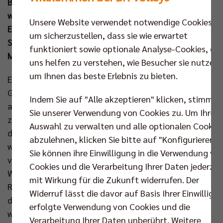
Bundesliga, wobei über die Weihnachtstage kein
weiteres Spiel seit der Schlagzeile des BR hinzukam.
Unsere Website verwendet notwendige Cookies,
Es begegnen sich also zwei Seriensieger am
um sicherzustellen, dass sie wie erwartet
Sonntagnachmittag (29. Dez um 15.00 Uhr) in der
funktioniert sowie optionale Analyse-Cookies, die
Max-Schmeling-Halle.
uns helfen zu verstehen, wie Besucher sie nutzen,
um Ihnen das beste Erlebnis zu bieten.
Erfolge in Lüneburg (3:0) und bei den Helios Grizzlys
Giesen (3:1): Die WWK Volleys Herrsching ließen mit
Indem Sie auf "Alle akzeptieren" klicken, stimmen
acht Bundesligasiegen in Folge in den
Sie unserer Verwendung von Cookies zu. Um Ihre
zurückliegenden Wochen wirklich aufhorchen. Seit
Auswahl zu verwalten und alle optionalen Cookie
das Team von Trainer Thomas Ranner personell
abzulehnen, klicken Sie bitte auf "Konfigurieren".
wieder besser aufgestellt ist, klettern die Männer
Sie können ihre Einwilligung in die Verwendung vo
vom Ammersee in der Tabelle kontinuierlich. Vor der
Cookies und die Verarbeitung Ihrer Daten jederzei
Weihnachtspause kamen die Herrschinger schon auf
mit Wirkung für die Zukunft widerrufen. Der
Rang vier an und dürfen, bei einem Spiel weniger als
Widerruf lässt die davor auf Basis Ihrer Einwilligu
die unmittelbare Konkurrenz, den Blick sogar noch
erfolgte Verwendung von Cookies und die
weiter nach oben richten. Das Prädikat „Team der
Verarbeitung Ihrer Daten unberührt. Weitere