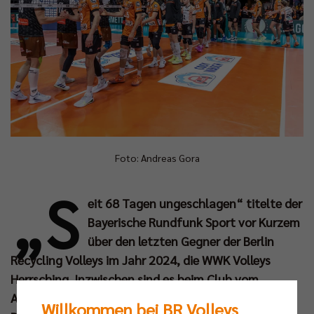
Foto: Andreas Gora
„S
eit 68 Tagen ungeschlagen“ titelte der
Bayerische Rundfunk Sport vor Kurzem
über den letzten Gegner der Berlin
Recycling Volleys im Jahr 2024, die WWK Volleys
Herrsching. Inzwischen sind es beim Club vom
Ammersee sogar 77 Tage ohne Niederlage in der
Willkommen bei BR Volleys