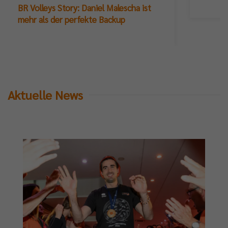
BR Volleys Story: Daniel Malescha ist
mehr als der perfekte Backup
Aktuelle News