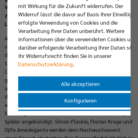
mit Wirkung für die Zukunft widerrufen. Der
Vereine aus Köln, Hamburg und Wiesbaden zählen
Widerruf lässt die davor auf Basis Ihrer Einwilligu
zum Teilnehmerfeld - ebenso wie diverse
erfolgte Verwendung von Cookies und die
Landesauswahlteams.
Verarbeitung Ihrer Daten unberührt. Weitere
Ab Samstag (04. Jan) um 10 Uhr fliegt in der Otto-
Informationen über die verwendeten Cookies und
von-Guericke-Schule (Eisenzahnstraße 47-48, Berlin)
darüber erfolgende Verarbeitung Ihrer Daten sowi
der Ball. Das Finale soll am Sonntag (05. Jan) um
Ihr Widerrufsrecht finden Sie in unserer
14.30 Uhr steigen. Gespielt wird auf bis zu sechs
Datenschutzerklärung
.
Courts gleichzeitig. Auch in diesem Jahr wird das
größte Turnier, dass die SCC JUNIORS jährlich
Alle akzeptieren
ausrichten, von starken Partnern unterstützt -
darunter der Titelsponsor der Profimannschaft oder
Konfigurieren
auch der engagierte Fanclub VolleyTigers. Für
Samstagabend (ab 18.00 Uhr) haben sich BR Volleys
Nur essenzielle Cookies akzeptieren
Spieler angekündigt. Simon Plaskie, Florian Krage und
Djifa Amedeganto werden dem Nachwuchsevent
Impressum
|
Datenschutzerklärung
einen Besuch abstatten. Das Turnier findet jährlich in