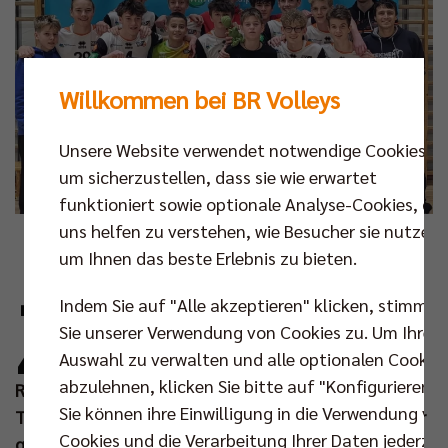
Willkommen bei BR Volleys
Unsere Website verwendet notwendige Cookies,
um sicherzustellen, dass sie wie erwartet
funktioniert sowie optionale Analyse-Cookies, die
uns helfen zu verstehen, wie Besucher sie nutzen,
Foto: SCC JUNIORS
um Ihnen das beste Erlebnis zu bieten.
Z
Indem Sie auf "Alle akzeptieren" klicken, stimmen
um 16. Mal richten die SCC JUNIORS an
Sie unserer Verwendung von Cookies zu. Um Ihre
diesem Wochenende (04./05. Jan 2025) das
Auswahl zu verwalten und alle optionalen Cookie
Rita-Neise-Gedenkturnier powered by Berlin
abzulehnen, klicken Sie bitte auf "Konfigurieren".
Recycling GmbH aus. Der Einladung zum
Sie können ihre Einwilligung in die Verwendung vo
Traditionsturnier folgen 19 Mannschaften, darunter
Cookies und die Verarbeitung Ihrer Daten jederzei
gleich vier Teams aus dem Nachbarland Polen. Auch