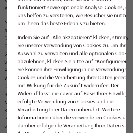
funktioniert sowie optionale Analyse-Cookies, die
Agenda, dass es so gut laufen könnte.“
uns helfen zu verstehen, wie Besucher sie nutzen,
Nun gibt es Lob von allen Seiten für das etwas
um Ihnen das beste Erlebnis zu bieten.
andere Volleyball-Projekt aus dem Südwesten
Indem Sie auf "Alle akzeptieren" klicken, stimmen
Deutschlands. „Wir sehen, dass in Freiburg eine kleine
Sie unserer Verwendung von Cookies zu. Um Ihre
Euphorie entstanden ist“, freut sich VBL-
Auswahl zu verwalten und alle optionalen Cookie
Geschäftsführerin Julia Retzlaff, „da geht richtig
abzulehnen, klicken Sie bitte auf "Konfigurieren".
was ab bei den Spielen, sie haben ein superjunges
Sie können ihre Einwilligung in die Verwendung vo
Publikum. Es ist eine Alleinstellung bei der Art und
Cookies und die Verarbeitung Ihrer Daten jederzei
Weise, wie sie ihre Heimspiele inszenieren, mit ihrem
mit Wirkung für die Zukunft widerrufen. Der
Dschungel und ihrer Affenbande. Und die
Widerruf lässt die davor auf Basis Ihrer Einwilligu
Begeisterung schwappt vom Publikum auf die
erfolgte Verwendung von Cookies und die
Mannschaft über.“ Auch BR Volleys Geschäftsführer
Verarbeitung Ihrer Daten unberührt. Weitere
Kaweh Niroomand sieht viel Gutes: „Die Entwicklung
Informationen über die verwendeten Cookies und
ist sehr positiv. Es gibt eine sehr junge Fangemeinde,
darüber erfolgende Verarbeitung Ihrer Daten sowi
was wir auch nicht überall haben. Wir haben als Liga