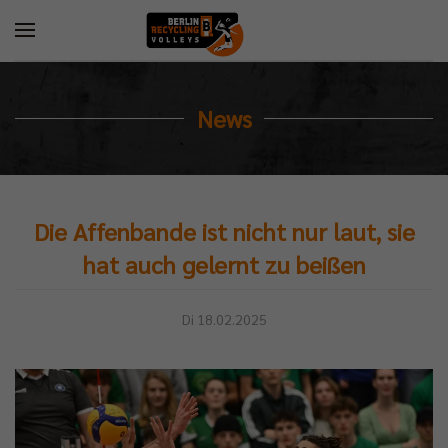
News
Die Affenbande ist nicht nur laut, sie
hat auch gelernt zu beißen
Di 18.02.2025