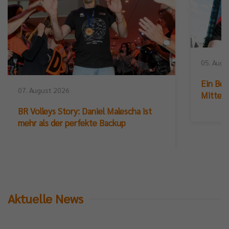
05. Augu
Ein Ber
07. August 2026
Mittelb
BR Volleys Story: Daniel Malescha ist
mehr als der perfekte Backup
Aktuelle News