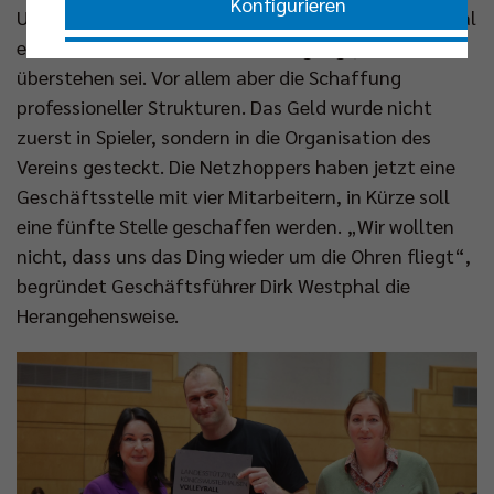
Konfigurieren
Unterstützern aus dem Sponsorenpool, dass erst mal
eine Durststrecke mit einem Übergangsjahr zu
Nur essenzielle Cookies akzeptieren
überstehen sei. Vor allem aber die Schaffung
professioneller Strukturen. Das Geld wurde nicht
Impressum
|
Datenschutzerklärung
zuerst in Spieler, sondern in die Organisation des
Vereins gesteckt. Die Netzhoppers haben jetzt eine
Geschäftsstelle mit vier Mitarbeitern, in Kürze soll
eine fünfte Stelle geschaffen werden. „Wir wollten
nicht, dass uns das Ding wieder um die Ohren fliegt“,
begründet Geschäftsführer Dirk Westphal die
Herangehensweise.