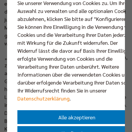
Sie unserer Verwendung von Cookies zu. Um Ihre
ersten bis zum letzten Tag Bestand hatte. Trotz nur
Auswahl zu verwalten und alle optionalen Cookie
drei Siegen in 22 Spielen. Trotz einer talentierten und
abzulehnen, klicken Sie bitte auf "Konfigurieren".
jungen, aber nicht immer konkurrenzfähigen
Sie können ihre Einwilligung in die Verwendung vo
Mannschaft. In jener Saison wurde die Basis dafür
Cookies und die Verarbeitung Ihrer Daten jederzei
gelegt, dass es wieder aufwärtsgehen kann. Jetzt
mit Wirkung für die Zukunft widerrufen. Der
werden die ersten Früchte eingefahren.
Widerruf lässt die davor auf Basis Ihrer Einwilligu
„Die Netzhoppers haben sich bemüht, die letzten ein,
erfolgte Verwendung von Cookies und die
zwei Jahre Stabilität zu schaffen. Das ist ihnen
Verarbeitung Ihrer Daten unberührt. Weitere
anscheinend gelungen“, lobt Kaweh Niroomand,
Informationen über die verwendeten Cookies und
Geschäftsführer der BR Volleys. Mehrere Schritte
darüber erfolgende Verarbeitung Ihrer Daten sowi
haben dazu beigetragen: Der Umzug von der
Ihr Widerrufsrecht finden Sie in unserer
Landkost-Arena in Bestensee in die Paul-Dinter-Halle
Datenschutzerklärung
.
in Königs Wusterhausen. Zurück zu den Wurzeln also.
Dazu passend die Namensveränderung, in dem
Alle akzeptieren
Bestensee nun nicht mehr vorkommt. Die offene
Kommunikation mit den größtenteils treuen