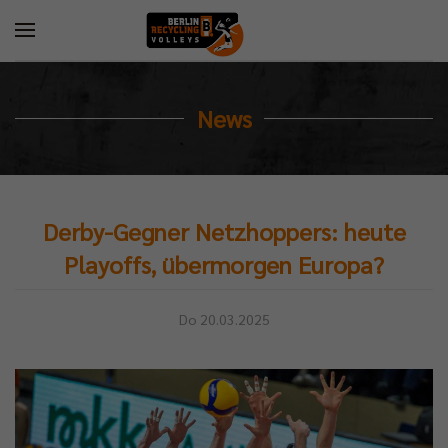
News
Derby-Gegner Netzhoppers: heute
Playoffs, übermorgen Europa?
Do 20.03.2025