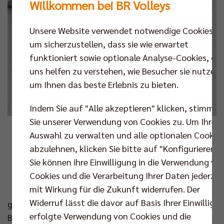
Willkommen bei BR Volleys
Unsere Website verwendet notwendige Cookies,
um sicherzustellen, dass sie wie erwartet
funktioniert sowie optionale Analyse-Cookies, die
uns helfen zu verstehen, wie Besucher sie nutzen,
um Ihnen das beste Erlebnis zu bieten.
Indem Sie auf "Alle akzeptieren" klicken, stimmen
Sie unserer Verwendung von Cookies zu. Um Ihre
Foto: Andreas Gora
Auswahl zu verwalten und alle optionalen Cookie
abzulehnen, klicken Sie bitte auf "Konfigurieren".
I
Sie können ihre Einwilligung in die Verwendung vo
nfrastruktur, Sportstätten, Arbeitsmarkt und
Cookies und die Verarbeitung Ihrer Daten jederzei
gesellschaftlicher Zusammenhalt – all das
mit Wirkung für die Zukunft widerrufen. Der
könnte durch Olympische Spiele an der Spree
Widerruf lässt die davor auf Basis Ihrer Einwilligu
gestärkt werden, findet der Geschäftsführer der
erfolgte Verwendung von Cookies und die
Berlin Recycling Volleys.