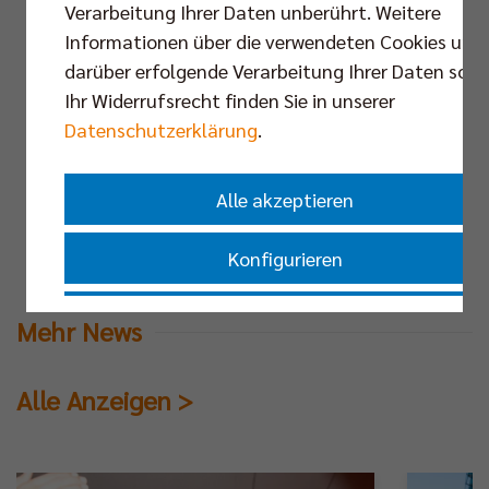
Verarbeitung Ihrer Daten unberührt. Weitere
>>> Zum Gastbeitrag im Tagesspiegel <<<
Informationen über die verwendeten Cookies und
darüber erfolgende Verarbeitung Ihrer Daten sowi
Ihr Widerrufsrecht finden Sie in unserer
News teilen
Datenschutzerklärung
.
Alle akzeptieren
Übersicht
Konfigurieren
Nur essenzielle Cookies akzeptieren
Mehr News
Impressum
|
Datenschutzerklärung
Alle Anzeigen >