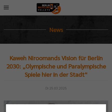
News
Kaweh Niroomands Vision für Berlin
2030: „Olympische und Paralympische
Spiele hier in der Stadt“
Di 25.03.2025