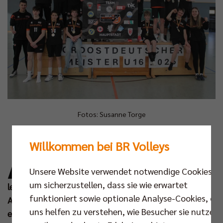
Fotos: Susanne Torge
A
Willkommen bei BR Volleys
uch im Volleyballnachwuchs befindet sich
die Saison 2024/2025 auf der Zielgeraden.
Unsere Website verwendet notwendige Cookies,
Am vergangenen Wochenende fanden die
um sicherzustellen, dass sie wie erwartet
letzten Nordostdeutschen Meisterschaften in den
funktioniert sowie optionale Analyse-Cookies, die
Altersklassen U16 und U20 statt – mit einem
uns helfen zu verstehen, wie Besucher sie nutzen,
erfreulichen Resultat: Insgesamt fünf Berliner