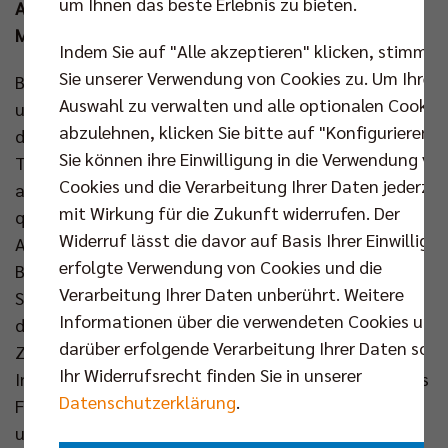
um Ihnen das beste Erlebnis zu bieten.
Auswahlteams nehmen an den vier Deutschen
Meisterschaften im April und Mai teil.
Indem Sie auf "Alle akzeptieren" klicken, stimmen
Sie unserer Verwendung von Cookies zu. Um Ihre
Bereits im März standen in den Altersklassen U14
Auswahl zu verwalten und alle optionalen Cookie
und U18 die Nordostdeutschen Meisterschaften auf
abzulehnen, klicken Sie bitte auf "Konfigurieren".
dem Programm. Dort gehen jeweils insgesamt sechs
Sie können ihre Einwilligung in die Verwendung vo
Teams aus Berlin, Brandenburg und Sachsen-Anhalt
Cookies und die Verarbeitung Ihrer Daten jederzei
an den Start. Mit vier Siegen ohne Satzverlust
mit Wirkung für die Zukunft widerrufen. Der
qualifizierte sich in der U14 das Berliner
Widerruf lässt die davor auf Basis Ihrer Einwilligu
Auswahlteam, das für die SG Rotation Prenzlauer
erfolgte Verwendung von Cookies und die
Berg (RPB) an den Start ging, äußerst souverän als
Verarbeitung Ihrer Daten unberührt. Weitere
Sieger für die DM. Die SCC JUNIORS verbuchten nur
Informationen über die verwendeten Cookies und
den 3. Platz, während sich der SC Potsdam als
darüber erfolgende Verarbeitung Ihrer Daten sowi
Zweitplatzierter auch ein DM-Ticket sichern konnte.
Ihr Widerrufsrecht finden Sie in unserer
In der U18 schafften die SCC JUNIORS den Sprung ins
Datenschutzerklärung
.
Finale, wo man zwar 0:2 der TSGL Schöneiche
unterlegen war, aber damit trotzdem zum