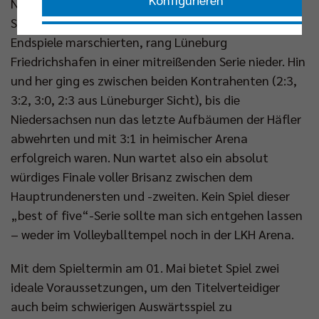
Nachdem die Männer von der Spree mit drei 3:0-
Siegen gegen die Helios Grizzlys Giesen in die
Nur essenzielle Cookies akzeptieren
Endspiele marschierten, rang Lüneburg
Friedrichshafen in einer mitreißenden Serie nieder. Hin
und her ging es zwischen beiden Kontrahenten (2:3,
Impressum
|
Datenschutzerklärung
3:2, 3:0, 2:3 aus Lüneburger Sicht), bis die
Niedersachsen nun das letzte Aufbäumen der Häfler
abwehrten und mit 3:1 in heimischer Arena
erfolgreich waren. Nun wartet also ein absolut
würdiges Finale voller Brisanz zwischen dem
Hauptrundenersten und -zweiten. Kein Spiel dieser
„best of five“-Serie sollte man sich entgehen lassen
– weder im Volleyballtempel noch in der LKH Arena.
Mit dem Spieltermin am 01. Mai bietet Spiel zwei
ideale Voraussetzungen, um den Titelverteidiger
auch beim schwierigen Auswärtsspiel zu