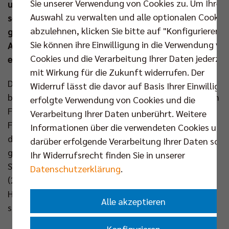
Sie unserer Verwendung von Cookies zu. Um Ihre
und damit erlebt der deutsche Volleyball erstmals
Auswahl zu verwalten und alle optionalen Cookie
seit 2012 wieder ein anderes Finalduell als Berlin
abzulehnen, klicken Sie bitte auf "Konfigurieren".
gegen Friedrichshafen. Am nächsten Sonntag (27.
Sie können ihre Einwilligung in die Verwendung vo
Apr um 16.00 Uhr) wird die Serie im Volleyballtempel
Cookies und die Verarbeitung Ihrer Daten jederzei
eröffnet:
www.br-volleys.de/tickets
mit Wirkung für die Zukunft widerrufen. Der
DAS deutsche Duell dieser Saison bekommt nach
Widerruf lässt die davor auf Basis Ihrer Einwilligu
bisher fünf Begegnungen noch bis zu fünf weitere im
erfolgte Verwendung von Cookies und die
Finale um die Meisterschaft. Die diesjährigen
Verarbeitung Ihrer Daten unberührt. Weitere
Finalisten aus Lüneburg und Berlin standen sich in
Informationen über die verwendeten Cookies und
dieser Spielzeit bereits in knisternden Matches
darüber erfolgende Verarbeitung Ihrer Daten sowi
gegenüber. In der CEV Champions League hatte die
Ihr Widerrufsrecht finden Sie in unserer
SVG im „Golden Set“ nach zwei Fünf-Satz-Spielen
Datenschutzerklärung
.
(2:3, 3:2) die Nase vorn, im DVV-Pokal siegten die
Hauptstädter mit 3:1 und in der Bundesliga setzte
Alle akzeptieren
sich jede Mannschaft einmal durch (3:0, 2:3).
Konfigurieren