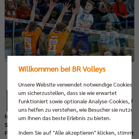
Willkommen bei BR Volleys
Foto: Andreas Gora
Unsere Website verwendet notwendige Cookies,
D
ie beiden besten deutschen Mannschaften
um sicherzustellen, dass sie wie erwartet
der laufenden Saison liefern sich den finalen
funktioniert sowie optionale Analyse-Cookies, die
Showdown! Auch im Playoff-Finale 2025
uns helfen zu verstehen, wie Besucher sie nutzen,
heißt es BR Volleys vs. SVG Lüneburg. Am
um Ihnen das beste Erlebnis zu bieten.
Samstagabend haben die Niedersachsen den VfB
Indem Sie auf "Alle akzeptieren" klicken, stimmen
Friedrichshafen im fünften Halbfinale mit 3:1 besiegt