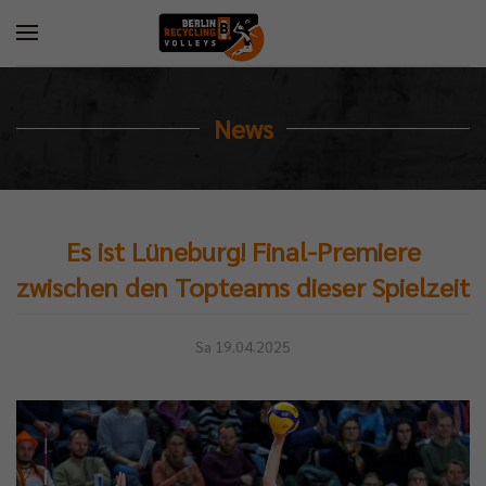
News
Es ist Lüneburg! Final-Premiere
zwischen den Topteams dieser Spielzeit
Sa 19.04.2025