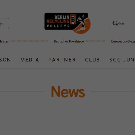
op
Meister
Deutscher Pokalsieger
Europacup-Sieg
ISON
MEDIA
PARTNER
CLUB
SCC JUN
News