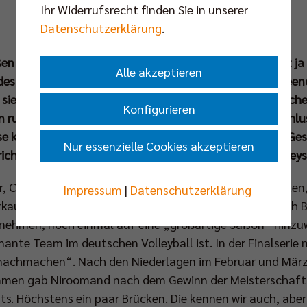
Ihr Widerrufsrecht finden Sie in unserer
Datenschutzerklärung
.
ßen BR Volleys Familie nie langweilig. Wer viel feiert, hat 
Alle akzeptieren
des Rekordmeisters in der am vergangenen Samstag been
e sie sich das Triple aus Supercup, DVV-Pokal und Deutsch
Konfigurieren
 rund 400 Gäste das Team bei der traditionellen Abschlus
se kontinuierlichen Erfolge gebührend hochleben. Und Ge
Nur essenzielle Cookies akzeptieren
hten: Der Großteil der Mannschaft bleibt den BR Volleys
er, Coaches und medizinische Abteilung den Saal betraten,
Impressum
|
Datenschutzerklärung
kauften Max-Schmeling-Halle den 15. Meistertitel nach B
 nehmen, noch einmal auf eine „großartige Saison“ hinzuwe
ante Team im deutschen Volleyball ist. In der Finalserie
nachmachen“. Nach den Niederlagen im Februar und März s
mmen gab Niroomand nach dem Gewinn der Meisterschaft e
hts. Höchstens ein paar Brücken. Die kennen wir auch, aber 