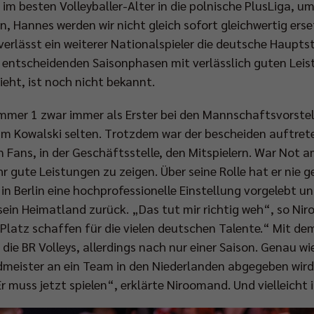
im besten Volleyballer-Alter in die polnische PlusLiga, um 
en, Hannes werden wir nicht gleich sofort gleichwertig er
verlässt ein weiterer Nationalspieler die deutsche Haupts
 entscheidenden Saisonphasen mit verlässlich guten Lei
zieht, ist noch nicht bekannt.
ummer 1 zwar immer als Erster bei den Mannschaftsvorstel
am Kowalski selten. Trotzdem war der bescheiden auftret
en Fans, in der Geschäftsstelle, den Mitspielern. War Not
ehr gute Leistungen zu zeigen. Über seine Rolle hat er nie
in Berlin eine hochprofessionelle Einstellung vorgelebt u
sein Heimatland zurück. „Das tut mir richtig weh“, so Niro
 Platz schaffen für die vielen deutschen Talente.“ Mit de
 die BR Volleys, allerdings nach nur einer Saison. Genau wie
eister an ein Team in den Niederlanden abgegeben wird,
r muss jetzt spielen“, erklärte Niroomand. Und vielleich