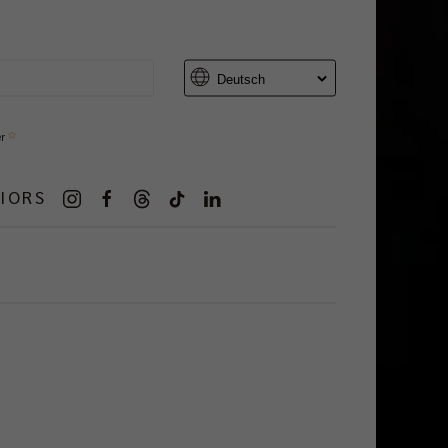
er
IORS