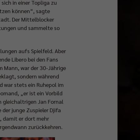
sich in einer Topliga zu
setzen können“, sagte
tadt. Der Mittelblocker
stungen und sammelte so
lungen aufs Spielfeld. Aber
ende Libero bei den Fans
 am Mann, war der 30-Jährige
 geklagt, sondern während
nd war stets ein Ruhepol im
omand, „er ist ein Vorbild
m gleichaltrigen Jan Fornal
 der junge Zuspieler Djifa
 damit er dort mehr
t irgendwann zurückkehren.