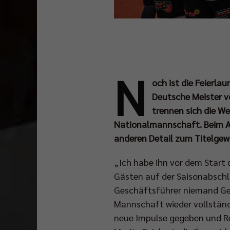
N
och ist die Feierla
Deutsche Meister v
trennen sich die W
Nationalmannschaft. Beim A
anderen Detail zum Titelgew
„Ich habe ihn vor dem Start
Gästen auf der Saisonabschlu
Geschäftsführer niemand Ger
Mannschaft wieder vollständi
neue Impulse gegeben und Rei