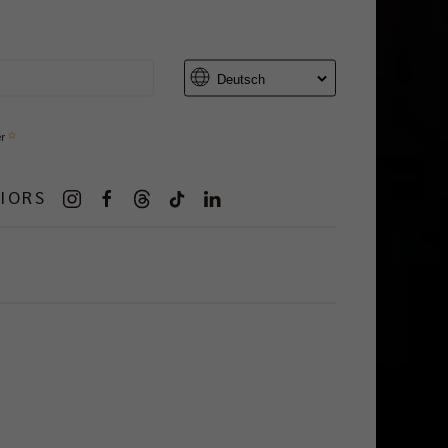
er
IORS