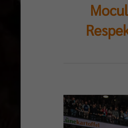
Mocul
Respek