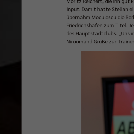
Moritz Reichert, die ihn gut
Input. Damit hatte Stelian e
übernahm Moculescu die Berl
Friedrichshafen zum Titel. J
des Hauptstadtclubs. „Uns in
Niroomand Grüße zur Trainer