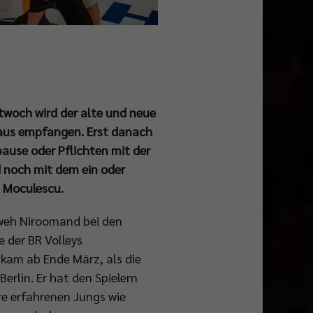
ttwoch wird der alte und neue
aus empfangen. Erst danach
ause oder Pflichten mit der
noch mit dem ein oder
an Moculescu.
aweh Niroomand bei den
e der BR Volleys
kam ab Ende März, als die
rlin. Er hat den Spielern
re erfahrenen Jungs wie