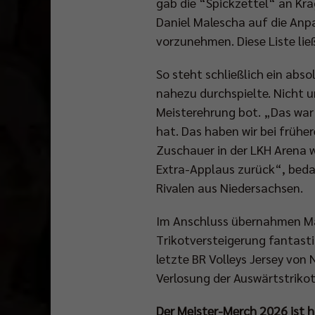
gab die “Spickzettel“ an Kr
Daniel Malescha auf die An
vorzunehmen. Diese Liste ließ
So steht schließlich ein abs
nahezu durchspielte. Nicht u
Meisterehrung bot. „Das war
hat. Das haben wir bei frühe
Zuschauer in der LKH Arena 
Extra-Applaus zurück“, beda
Rivalen aus Niedersachsen.
Im Anschluss übernahmen Max
Trikotversteigerung fantasti
letzte BR Volleys Jersey vo
Verlosung der Auswärtstriko
Der Meister-Merch 2026 ist hi