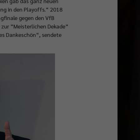
lexen gab das ganz neuen
ung in den Playoffs.“ 2018
agfinale gegen den VfB
g zur “Meisterlichen Dekade“
oßes Dankeschön“, sendete