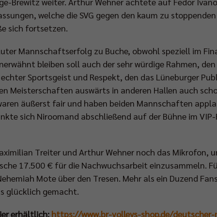
age-Brewitz weiter. Arthur Wehner achtete auf Fedor Ivan
passungen, welche die SVG gegen den kaum zu stoppenden
e sich fortsetzen.
oluter Mannschaftserfolg zu Buche, obwohl speziell im F
nerwähnt bleiben soll auch der sehr würdige Rahmen, den 
 echter Sportsgeist und Respekt, den das Lüneburger Pu
ren Meisterschaften auswärts in anderen Hallen auch scho
waren äußerst fair und haben beiden Mannschaften applau
nkte sich Niroomand abschließend auf der Bühne im VIP
imilian Treiter und Arthur Wehner noch das Mikrofon, um
sche 17.500 € für die Nachwuchsarbeit einzusammeln. Für
n Nehemiah Mote über den Tresen. Mehr als ein Duzend Fan
ts glücklich gemacht.
er erhältlich:
https://www.br-volleys-shop.de/deutscher