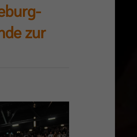
eburg-
nde zur