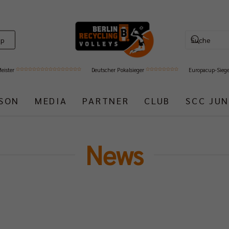
op
Meister
Deutscher Pokalsieger
Europacup-Sieg
ISON
MEDIA
PARTNER
CLUB
SCC JUN
News