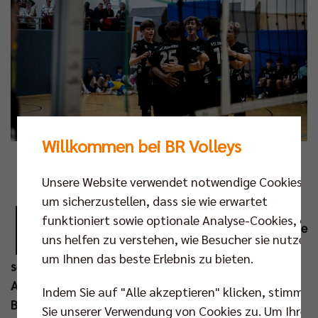
Willkommen bei BR Volleys
Fotos: Niklas Köppen
Unsere Website verwendet notwendige Cookies,
B
um sicherzustellen, dass sie wie erwartet
erlin hat die erste Medaille im
funktioniert sowie optionale Analyse-Cookies, die
Nachwuchsbereich 2026 gewonnen und diese
uns helfen zu verstehen, wie Besucher sie nutzen,
schimmert direkt golden! Der Berliner TSC
um Ihnen das beste Erlebnis zu bieten.
setzte sich am letzten Wochenende in der
Altersklasse U20 durch und wurde beim vom TV
Indem Sie auf "Alle akzeptieren" klicken, stimmen
Bliesen ausgerichteten Bundesfinale Deutscher
Sie unserer Verwendung von Cookies zu. Um Ihre