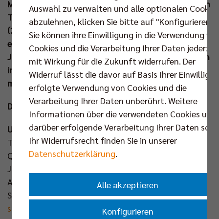
Meister 2026. Im Endspiel triumphierte das Team von
Auswahl zu verwalten und alle optionalen Cookie
Trainer-Legende Michael „Gustav“ Lenck mit 2:0
abzulehnen, klicken Sie bitte auf "Konfigurieren".
(25:14, 25:16) gegen DSW Darmstadt. Doch das war
Sie können ihre Einwilligung in die Verwendung vo
es noch nicht mit den Entscheidungen im
Cookies und die Verarbeitung Ihrer Daten jederzei
Jugendbereich. Am kommenden Wochenende werden
mit Wirkung für die Zukunft widerrufen. Der
in der U14 und U18 die Deutschen Meister gesucht -
Widerruf lässt die davor auf Basis Ihrer Einwilligu
mit vier Berliner Mannschaften am Start:
erfolgte Verwendung von Cookies und die
Verarbeitung Ihrer Daten unberührt. Weitere
Die Deutschen Meisterschaften im Überblick:
Informationen über die verwendeten Cookies und
darüber erfolgende Verarbeitung Ihrer Daten sowi
U14
Ihr Widerrufsrecht finden Sie in unserer
Termin: 16./17. Mai
Datenschutzerklärung
.
Qualifiziert: Berliner Volleyballverein Vorwärts, SCC
JUNIORS
Ausrichter: ASV Dachau
Alle akzeptieren
Spielplan:
https://sams-web.metagons-
software.de/competition/f292c98a-5052-4d12-
Konfigurieren