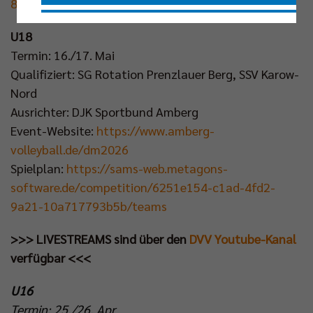
84db-e343a944616c/teams
Nur essenzielle Cookies akzeptieren
U18
Termin: 16./17. Mai
Impressum
|
Datenschutzerklärung
Qualifiziert: SG Rotation Prenzlauer Berg, SSV Karow-
Nord
Ausrichter: DJK Sportbund Amberg
Event-Website:
https://www.amberg-
volleyball.de/dm2026
Spielplan:
https://sams-web.metagons-
software.de/competition/6251e154-c1ad-4fd2-
9a21-10a717793b5b/teams
>>> LIVESTREAMS sind über den
DVV Youtube-Kanal
verfügbar <<<
U16
Termin: 25./26. Apr