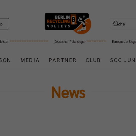
op
Meister
Deutscher Pokalsieger
Europacup-Sieg
ISON
MEDIA
PARTNER
CLUB
SCC JUN
News