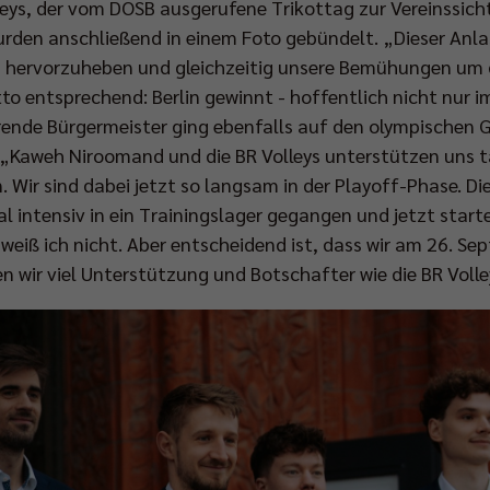
leys, der vom DOSB ausgerufene Trikottag zur Vereinssich
den anschließend in einem Foto gebündelt. „Dieser Anlass
 hervorzuheben und gleichzeitig unsere Bemühungen um d
to entsprechend: Berlin gewinnt - hoffentlich nicht nur
ende Bürgermeister ging ebenfalls auf den olympischen Ge
: „Kaweh Niroomand und die BR Volleys unterstützen uns t
 Wir sind dabei jetzt so langsam in der Playoff-Phase. Di
al intensiv in ein Trainingslager gegangen und jetzt starte
eiß ich nicht. Aber entscheidend ist, dass wir am 26. Sep
 wir viel Unterstützung und Botschafter wie die BR Volle