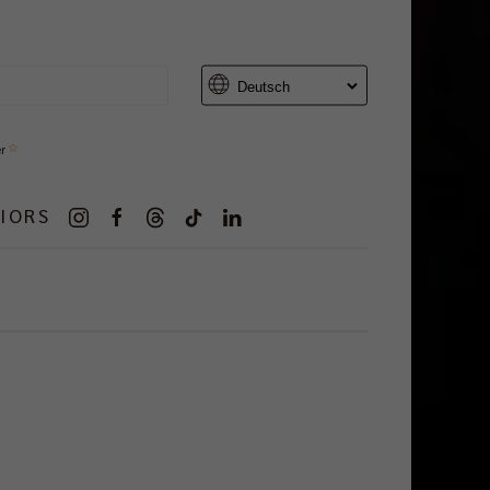
er
IORS