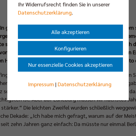
Ihr Widerrufsrecht finden Sie in unserer
Datenschutzerklärung
.
 ein großes, sondern ein großartiges Team. Wir sind extrem
Alle akzeptieren
rgermeister Kai Wegner am Mittwoch die feierliche Zerem
e sich der Deutsche Rekordmeister in das Goldene Buch d
Konfigurieren
von der Senatorin für Inneres und Sport, Iris Spranger, 
en Hauptstadtclub und Spitzenpolitik für ein Meisterfoto 
Nur essenzielle Cookies akzeptieren
ing Kai Wegner die Berlin Recycling Volleys im festlichen
n Meister erneut eine große Ehre zuteilwurde. Dabei gab
Impressum
|
Datenschutzerklärung
nz schön Sorgen gemacht. Aber in den Playoffs wart ihr d
ichtigsten ist. Aber auf Lüneburg müssen wir nächstes Jah
stärker.“ Die leichten Zweifel wurden schließlich weggewi
liche Dekade: „Ich habe mich gefragt, warum auf der Meis
seit zehn Jahren ganz einfach: Da müsste nur einmal Berli