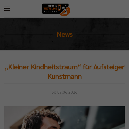
News
„Kleiner Kindheitstraum“ für Aufsteiger
Kunstmann
So 07.06.2026