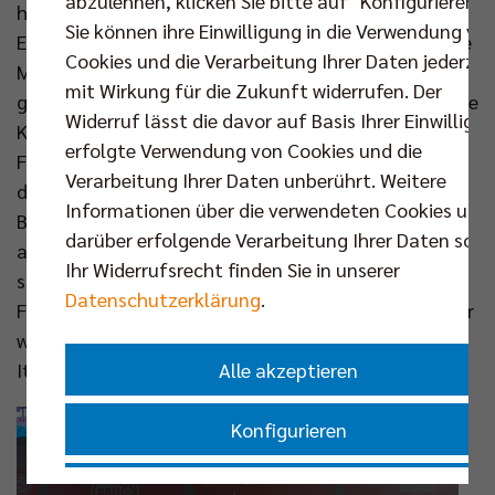
abzulehnen, klicken Sie bitte auf "Konfigurieren".
hat man erlebt und kann einem keiner mehr nehmen.
Sie können ihre Einwilligung in die Verwendung vo
Es ist auch ein Moment, wo man zurückblickt auf die
Cookies und die Verarbeitung Ihrer Daten jederzei
Menge an Trainingsstunden, die man in den Sport
mit Wirkung für die Zukunft widerrufen. Der
gesteckt hat und sich so auszahlen.“ Zuletzt steckte
Widerruf lässt die davor auf Basis Ihrer Einwilligu
Kunstmann diese Energie im Trikot des VfB
erfolgte Verwendung von Cookies und die
Friedrichshafen in seine berufliche Leidenschaft,
Verarbeitung Ihrer Daten unberührt. Weitere
doch es war nicht seine erste Station in der
Informationen über die verwendeten Cookies und
Bundesliga. Bevor der Lockenschopf für fünf Jahre
darüber erfolgende Verarbeitung Ihrer Daten sowi
an der kanadischen University of Calgary Informatik
Ihr Widerrufsrecht finden Sie in unserer
studierte,
zählte Louis zum Kader der United Volleys
Datenschutzerklärung
.
Frankfurt. Sein Heimatverein ist der TuS Kriftel, wo er
wie Bruder Joscha (den es nun von Lüneburg nach
Alle akzeptieren
Italien zieht) seine ersten Schritte machte.
Konfigurieren
Nur essenzielle Cookies akzeptieren