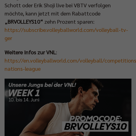
Schott oder Erik Shoji live bei VBTV verfolgen
möchte, kann jetzt mit dem Rabattcode
„BRVOLLEYS10“
zehn Prozent sparen:
https://subscribe.volleyballworld.com/volleyball-tv-
ger
Weitere Infos zur VNL
:
https://en.volleyballworld.com/volleyball/competitions
nations-league