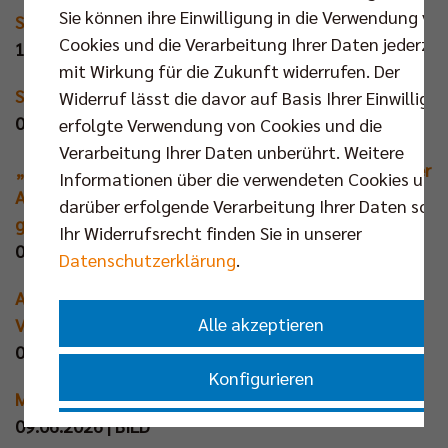
Sie können ihre Einwilligung in die Verwendung vo
So tickt der neue Volleys-Starcoach!
Cookies und die Verarbeitung Ihrer Daten jederzei
10.06.2026 | BILD
mit Wirkung für die Zukunft widerrufen. Der
Sendung RBB der Tag
Widerruf lässt die davor auf Basis Ihrer Einwilligu
09.06.2026 | rbb24 (mit Video - ab 01:19:00)
erfolgte Verwendung von Cookies und die
Verarbeitung Ihrer Daten unberührt. Weitere
„Dem kann ich keine Märchen erzählen“: Star-Trainer
Informationen über die verwendeten Cookies und
Andrea Anastasi soll den BR Volleys neue Autorität
darüber erfolgende Verarbeitung Ihrer Daten sowi
geben
Ihr Widerrufsrecht finden Sie in unserer
09.06.2026 | Der Tagesspiegel+
Datenschutzerklärung
.
Andrea Anastasi wird neuer Cheftrainer der BR
Alle akzeptieren
Volleys
09.06.2026 | rbb24
Konfigurieren
Meister holt den „Klopp des Volleyballs“
09.06.2026 | BILD
Nur essenzielle Cookies akzeptieren