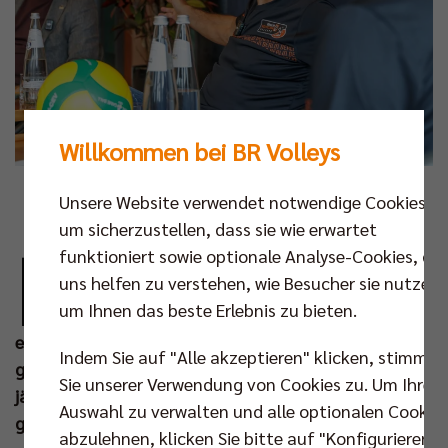
Willkommen bei BR Volleys
Fotos: Pressefoto Gora
Unsere Website verwendet notwendige Cookies,
um sicherzustellen, dass sie wie erwartet
M
funktioniert sowie optionale Analyse-Cookies, die
it Andrea Anastasi haben die Berlin
uns helfen zu verstehen, wie Besucher sie nutzen,
Recycling Volleys einen der
um Ihnen das beste Erlebnis zu bieten.
renommiertesten Trainer des
europäischen Volleyballs verpflichtet. Entsprechend
Indem Sie auf "Alle akzeptieren" klicken, stimmen
groß war die mediale Aufmerksamkeit, als der 65-
Sie unserer Verwendung von Cookies zu. Um Ihre
jährige am Dienstag in Berlin vorgestellt wurde. Die
Auswahl zu verwalten und alle optionalen Cookie
gesammelten Pressestimmen:
abzulehnen, klicken Sie bitte auf "Konfigurieren".