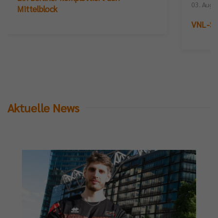
03. Augu
Mittelblock
VNL-Sil
Aktuelle News