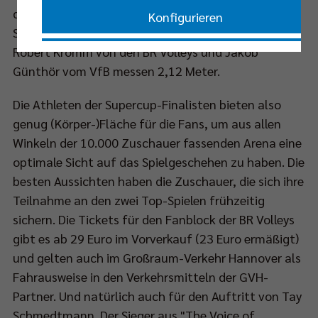
den ersten Titel der Saison, die sogar noch ein
Konfigurieren
Stückchen größer sind als Handballer Semisch –
Robert Kromm von den BR Volleys und Jakob
Nur essenzielle Cookies akzeptieren
Günthör vom VfB messen 2,12 Meter.
Impressum
|
Datenschutzerklärung
Die Athleten der Supercup-Finalisten bieten also
genug (Körper-)Fläche für die Fans, um aus allen
Winkeln der 10.000 Zuschauer fassenden Arena eine
optimale Sicht auf das Spielgeschehen zu haben. Die
besten Aussichten haben die Zuschauer, die sich ihre
Teilnahme an den zwei Top-Spielen frühzeitig
sichern. Die Tickets für den Fanblock der BR Volleys
gibt es ab 29 Euro im Vorverkauf (23 Euro ermäßigt)
und gelten auch im Großraum-Verkehr Hannover als
Fahrausweise in den Verkehrsmitteln der GVH-
Partner. Und natürlich auch für den Auftritt von Tay
Schmedtmann. Der Sieger aus "The Voice of