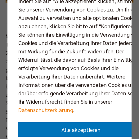
Indem Sie auf "Alle akzeptieren" klicken, stimmen
Sie unserer Verwendung von Cookies zu. Um Ihre
Foto: VBL / Wells
Auswahl zu verwalten und alle optionalen Cookie
abzulehnen, klicken Sie bitte auf "Konfigurieren".
Sie können ihre Einwilligung in die Verwendung vo
Malte Semisch wird am Donnerstagabend als
Cookies und die Verarbeitung Ihrer Daten jederzei
Torwart der Handball-Recken mit seinen stattlichen
mit Wirkung für die Zukunft widerrufen. Der
2,08 Meter Körpergröße die Treffer seiner Gegner
Widerruf lässt die davor auf Basis Ihrer Einwilligu
aus Flensburg verhindern wollen, bei denen der
erfolgte Verwendung von Cookies und die
größte Spieler auch nur wenige Zentimeter kleiner
Verarbeitung Ihrer Daten unberührt. Weitere
ist. Das Parkett ist also gewissermaßen schon
Informationen über die verwendeten Cookies und
bespielt, wenn sich am 8. Okt in der Event-Arena
darüber erfolgende Verarbeitung Ihrer Daten sowi
zwar die Sportart, aber nicht die Größenordnung der
Ihr Widerrufsrecht finden Sie in unserer
Sportler ändert: Dann spielen mit dem SSC Palmberg
Datenschutzerklärung
.
Schwerin und der Allianz MTV Stuttgart zwei
Frauen- und den Berlin Recycling Volleys und dem
VfB Friedrichshafen zwei Männerteams um den
Alle akzeptieren
Volleyball Supercup 2017. Und damit Sportler um