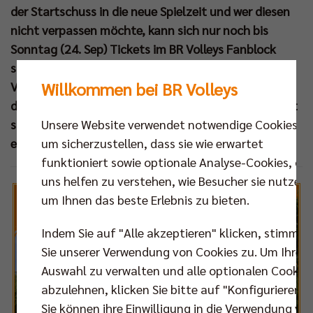
der Startschuss in die neue Spielzeit und wer diesen
nicht verpassen möchte, kann sich nur noch bis
Sonntag (24. Sep) Tickets im BR Volleys Fanblock
sichern! Das erste „Duell der Giganten“ gegen den
Willkommen bei BR Volleys
VfB Friedrichshafen, dazu der Vergleich der besten
deutschen Frauenteams aus Schwerin und Stuttgart
sowie ein buntes Rahmenprogramm sprechen für
Unsere Website verwendet notwendige Cookies,
einen fulminanten Aufschlag in der TUI Arena.
um sicherzustellen, dass sie wie erwartet
funktioniert sowie optionale Analyse-Cookies, die
uns helfen zu verstehen, wie Besucher sie nutzen,
um Ihnen das beste Erlebnis zu bieten.
Indem Sie auf "Alle akzeptieren" klicken, stimmen
Sie unserer Verwendung von Cookies zu. Um Ihre
Auswahl zu verwalten und alle optionalen Cookie
abzulehnen, klicken Sie bitte auf "Konfigurieren".
Sie können ihre Einwilligung in die Verwendung vo