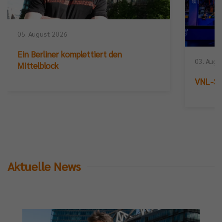
05. August 2026
Ein Berliner komplettiert den
03. Augu
Mittelblock
VNL-Sil
Aktuelle News