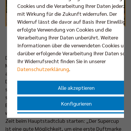
Cookies und die Verarbeitung Ihrer Daten jederzei
mit Wirkung für die Zukunft widerrufen. Der
Widerruf lässt die davor auf Basis Ihrer Einwilligu
erfolgte Verwendung von Cookies und die
Verarbeitung Ihrer Daten unberührt. Weitere
Foto: TUI Arena
Informationen über die verwendeten Cookies und
darüber erfolgende Verarbeitung Ihrer Daten sowi
Die Zeit für ein Ticket im Fanblock des Deutschen
Ihr Widerrufsrecht finden Sie in unserer
Meisters beim Supercup läuft ab! Am Montag gehen
Datenschutzerklärung
.
alle nicht abgesetzten Karten in den freien Verkauf.
Demnach sollten alle Unentschlossenen sich nun
Alle akzeptieren
schleunigst dem „Team Berlin“ anschließen, wollen
sie das erste Match gegen den großen Rivalen vom
Konfigurieren
Bodensee vor Ort im Block erleben. Nur zu gern
würde Coach Luke Reynolds mit einem Titel in seine
Nur essenzielle Cookies akzeptieren
Zeit beim Hauptstadtclub starten: „Der Supercup
ist eine gute Möglichkeit, um eine erste Duftmarke