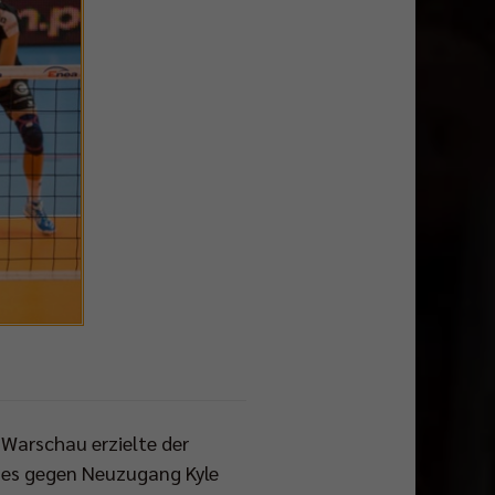
n Warschau erzielte der
tzes gegen Neuzugang Kyle