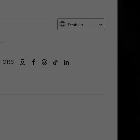
er
IORS