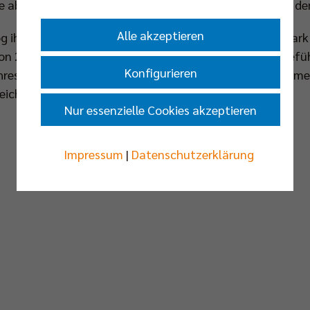
e aber bis zu diesem Zeitpunkt schon zwölf Zähler auf d
Alle akzeptieren
og ihren Reiz auch dadurch, dass beim Kontrahenten Mar
 von 2012 an dreimal nacheinander zur Meisterschaft geführ
Konfigurieren
es Ex-Trainers stark, hatten bei langen Ballwechseln mei
eichten nicht für den Sieg.
Nur essenzielle Cookies akzeptieren
Impressum
|
Datenschutzerklärung