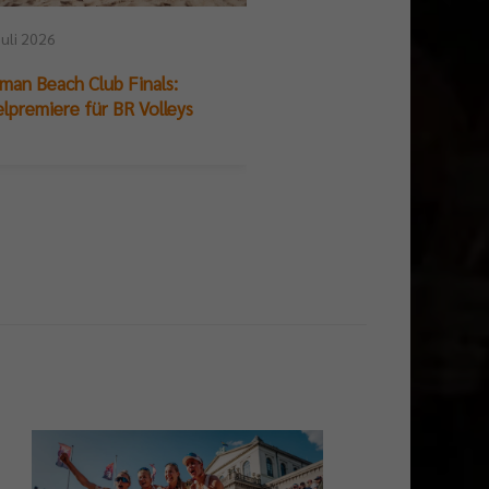
23. Juli 2026
Juli 2026
DIE FINALS im Live-B
man Beach Club Finals:
und Ergebnisse
elpremiere für BR Volleys