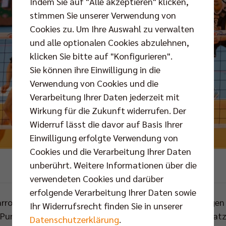
Indem Sie auf "Alle akzeptieren" klicken,
stimmen Sie unserer Verwendung von
Cookies zu. Um Ihre Auswahl zu verwalten
und alle optionalen Cookies abzulehnen,
klicken Sie bitte auf "Konfigurieren".
Sie können ihre Einwilligung in die
Verwendung von Cookies und die
Verarbeitung Ihrer Daten jederzeit mit
Wirkung für die Zukunft widerrufen. Der
Widerruf lässt die davor auf Basis Ihrer
Einwilligung erfolgte Verwendung von
Cookies und die Verarbeitung Ihrer Daten
unberührt. Weitere Informationen über die
Foto: Murowana Goslina
verwendeten Cookies und darüber
erfolgende Verarbeitung Ihrer Daten sowie
rroll der erfolgreichste Angreifer bei den Berlinern. Gege
Ihr Widerrufsrecht finden Sie in unserer
 Punkte. Gegen Wegiel wurde er zum Ende des dritten Sa
Datenschutzerklärung
.