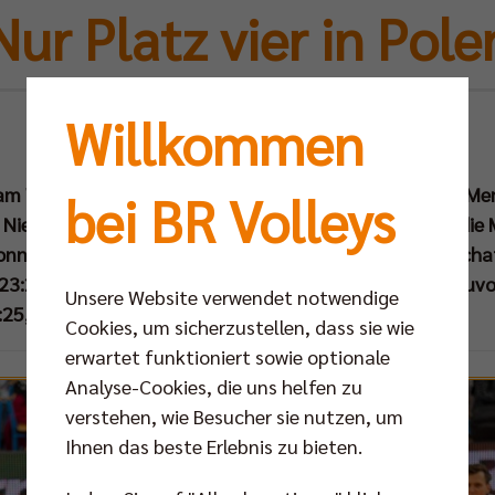
Nur Platz vier in Pole
Willkommen
Mo 25.09.2017
 am Wochenende (23. & 24. Sep) beim stark besetzten "Me
bei BR Volleys
i Niederlagen kassiert. Im Spiel um Platz drei unterlag d
onntag in Murowana Goslina dem polnischen Meisterschaf
 23:25). Mit dem gleichen Ergebnis hatten die Berliner zu
Unsere Website verwendet notwendige
25, 28:30, 25:17, 19:25).
Cookies, um sicherzustellen, dass sie wie
erwartet funktioniert sowie optionale
Analyse-Cookies, die uns helfen zu
verstehen, wie Besucher sie nutzen, um
Ihnen das beste Erlebnis zu bieten.