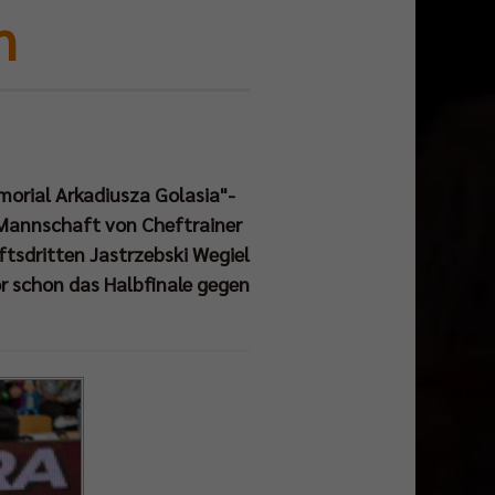
n
morial Arkadiusza Golasia"-
ie Mannschaft von Cheftrainer
tsdritten Jastrzebski Wegiel
vor schon das Halbfinale gegen