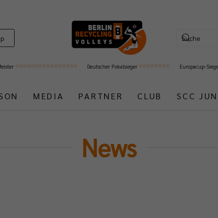
op
Meister
Deutscher Pokalsieger
Europacup-Sieg
ISON
MEDIA
PARTNER
CLUB
SCC JUN
News