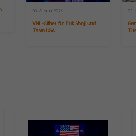
n
03. August 2026
25. 
VNL-Silber für Erik Shoji und
Ger
Team USA
Tit