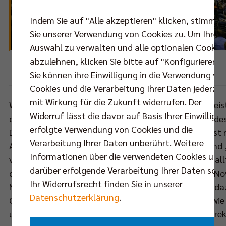
Indem Sie auf "Alle akzeptieren" klicken, stimmen
Sie unserer Verwendung von Cookies zu. Um Ihre
Auswahl zu verwalten und alle optionalen Cookie
abzulehnen, klicken Sie bitte auf "Konfigurieren".
Foto:
Eckhard Herfet
Sie können ihre Einwilligung in die Verwendung vo
Cookies und die Verarbeitung Ihrer Daten jederzei
mit Wirkung für die Zukunft widerrufen. Der
Wiedergutmachung ist angesagt beim Deutschen Meis
Widerruf lässt die davor auf Basis Ihrer Einwilligu
dieser seine rund 30 mitgereisten Fans beim 0:3-Bundes
erfolgte Verwendung von Cookies und die
Düren enttäuschte. Doch die Heimpremiere soll längst n
Verarbeitung Ihrer Daten unberührt. Weitere
Anhänger aus den Lagern der Fanclubs „7. Mann“ und 
Informationen über die verwendeten Cookies und
versöhnen, sondern das Publikum im Berliner Volleybal
darüber erfolgende Verarbeitung Ihrer Daten sowi
darauffolgenden Heimspiele gegen Rottenburg (01. Nov
Ihr Widerrufsrecht finden Sie in unserer
Nov) sowie Lüneburg (12. Nov) einstimmen. Passend da
Datenschutzerklärung
.
GASAG als "Sponsor des Tages" mit vielen Aktionen wie
und Trikotverlosung durch Kapitän Robert Kromm direk