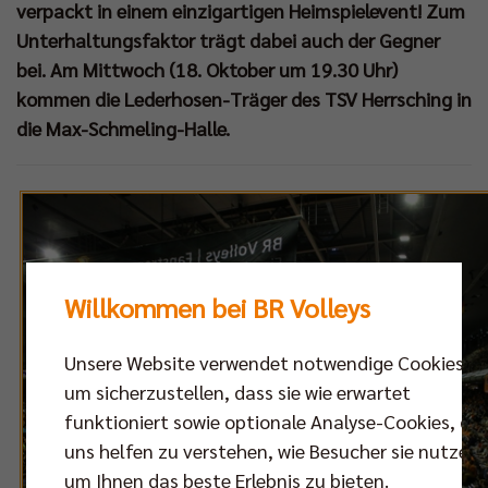
verpackt in einem einzigartigen Heimspielevent! Zum
Unterhaltungsfaktor trägt dabei auch der Gegner
bei. Am Mittwoch (18. Oktober um 19.30 Uhr)
kommen die Lederhosen-Träger des TSV Herrsching in
die Max-Schmeling-Halle.
Willkommen bei BR Volleys
Unsere Website verwendet notwendige Cookies,
um sicherzustellen, dass sie wie erwartet
funktioniert sowie optionale Analyse-Cookies, die
uns helfen zu verstehen, wie Besucher sie nutzen,
um Ihnen das beste Erlebnis zu bieten.