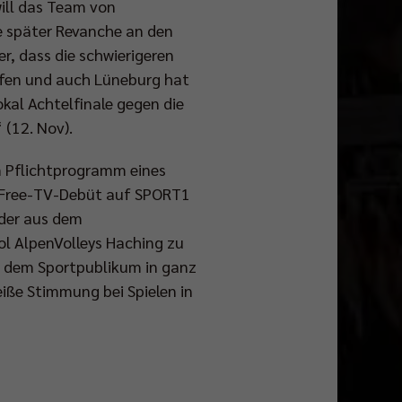
ill das Team von
e später Revanche an den
, dass die schwierigeren
ffen und auch Lüneburg hat
kal Achtelfinale gegen die
(12. Nov).
m Pflichtprogramm eines
as Free-TV-Debüt auf SPORT1
lder aus dem
ol AlpenVolleys Haching zu
en dem Sportpublikum in ganz
eiße Stimmung bei Spielen in