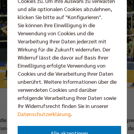
Cookies zu. Um Ihre Auswahl zu verwalten
und alle optionalen Cookies abzulehnen,
klicken Sie bitte auf "Konfigurieren".
Sie können ihre Einwilligung in die
Verwendung von Cookies und die
Verarbeitung Ihrer Daten jederzeit mit
Wirkung für die Zukunft widerrufen. Der
Widerruf lässt die davor auf Basis Ihrer
Einwilligung erfolgte Verwendung von
Cookies und die Verarbeitung Ihrer Daten
unberührt. Weitere Informationen über die
verwendeten Cookies und darüber
erfolgende Verarbeitung Ihrer Daten sowie
Foto:
Eckhard Herfet
Ihr Widerrufsrecht finden Sie in unserer
Datenschutzerklärung
.
die Saison 2017/2018 steht den BR Volleys ein richtungsw
ungen bereithält. Maßgeblich zum Gelingen soll dabei die
Alle akzeptieren