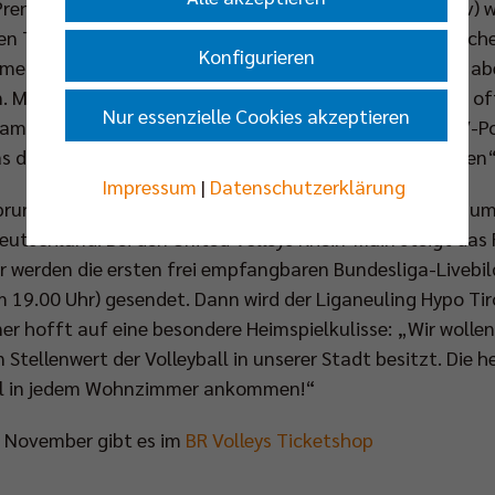
Prenzlauer Berg beitragen. Schon am Mittwoch (01. Nov) w
en TV Rottenburg in die Schranken weisen und eine Woch
Konfigurieren
en: „Wir nehmen Rottenburg jetzt sehr ernst, wissen aber
 Mit Düren haben wir bekanntlich noch eine Rechnung o
Nur essenzielle Cookies akzeptieren
ammen“, sagt Sebastian Kühner mit Blick auf das DVV-Po
as darauffolgende Bundesliga-Duell mit den „LüneHünen“ 
Impressum
|
Datenschutzerklärung
sprungen, werden die Matches des Deutschen Meisters zu
Deutschland. Bei den United Volleys Rhein-Main steigt d
 werden die ersten frei empfangbaren Bundesliga-Livebi
 19.00 Uhr) gesendet. Dann wird der Liganeuling Hypo Tir
ner hofft auf eine besondere Heimspielkulisse: „Wir woll
Stellenwert der Volleyball in unserer Stadt besitzt. Die h
oll in jedem Wohnzimmer ankommen!“
im November gibt es im
BR Volleys Ticketshop