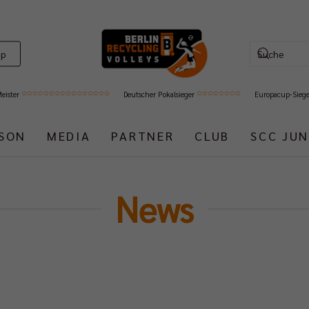
op
Meister
Deutscher Pokalsieger
Europacup-Sieg
ISON
MEDIA
PARTNER
CLUB
SCC JUN
News