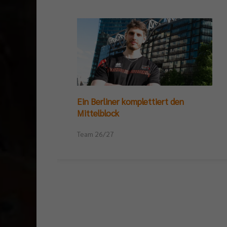
Ein Berliner komplettiert den
Mittelblock
Team 26/27