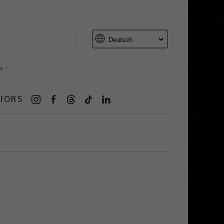
er
IORS