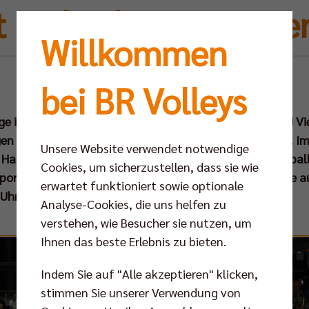
t in den heißen Nov
Willkommen
Mo 30.10.2017
bei BR Volleys
ge in Berlin, doch bei den BR Volleys erst so richtig heiß! V
gen im Free-TV auf SPORT1 stehen auf dem Programm. 
Unsere Website verwendet notwendige
 Hauptstadtclub und seine Anhänger zu. Berlins Volleybal
Cookies, um sicherzustellen, dass sie wie
portliche Ausrufezeichen setzen, sondern insbesondere au
erwartet funktioniert sowie optionale
Uhr) medial und tabellarisch punkten.
Analyse-Cookies, die uns helfen zu
verstehen, wie Besucher sie nutzen, um
Ihnen das beste Erlebnis zu bieten.
Indem Sie auf "Alle akzeptieren" klicken,
stimmen Sie unserer Verwendung von