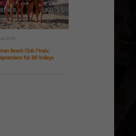
23. Juli 2026
Juli 2026
DIE FINALS im Live-B
man Beach Club Finals:
und Ergebnisse
elpremiere für BR Volleys