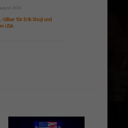
August 2026
25. Juli 2026
-Silber für Erik Shoji und
German Beach Club Fin
am USA
Titelpremiere für BR V