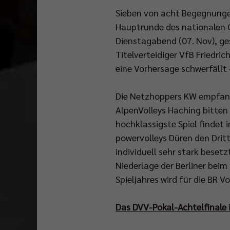
Sieben von acht Begegnungen
Düsseldorf
Hauptrunde des nationalen 
wurde
Dienstagabend (07. Nov), g
dem
Titelverteidiger VfB Friedric
Berliner
eine Vorhersage schwerfällt 
aufgrund
fehlenden
Die Netzhoppers KW empfan
Visums
AlpenVolleys Haching bitten
die
hochklassigste Spiel findet 
Weiterreise
powervolleys Düren den Dritt
verweigert.
individuell sehr stark beset
Der
Niederlage der Berliner bei
Grund
Spieljahres wird für die BR 
hierfür
Das DVV-Pokal-Achtelfinale 
ist
so