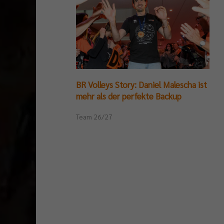
BR Volleys Story: Daniel Malescha ist
mehr als der perfekte Backup
Team 26/27