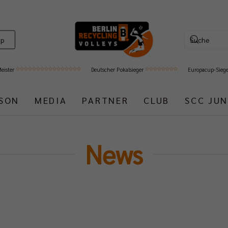
op
Meister
Deutscher Pokalsieger
Europacup-Sieg
ISON
MEDIA
PARTNER
CLUB
SCC JUN
News