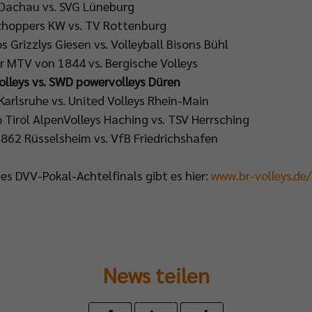
V Dachau vs. SVG Lüneburg
tzhoppers KW vs. TV Rottenburg
os Grizzlys Giesen vs. Volleyball Bisons Bühl
er MTV von 1844 vs. Bergische Volleys
Volleys vs. SWD powervolleys Düren
 Karlsruhe vs. United Volleys Rhein-Main
o Tirol AlpenVolleys Haching vs. TSV Herrsching
1862 Rüsselsheim vs. VfB Friedrichshafen
es DVV-Pokal-Achtelfinals gibt es hier:
www.br-volleys.de
News teilen