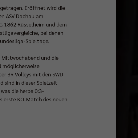
etragen. Eröffnet wird die
sten ASV Dachau am
 TG 1862 Rüsselheim und dem
rstligavergleiche, bei denen
Bundesliga-Spieltage.
m Mittwochabend und die
d möglicherweise
ter BR Volleys mit den SWD
sind in dieser Spielzeit
 was die herbe 0:3-
Das erste KO-Match des neuen