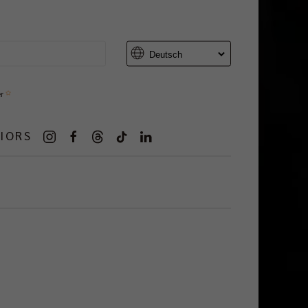
er
IORS