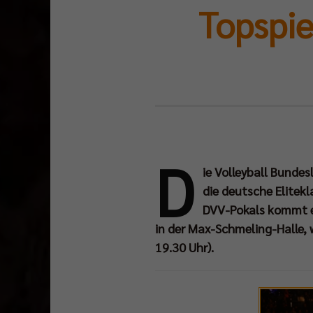
Topspie
D
Der
ie Volleyball Bundes
FIVB
die deutsche Elitek
Beach
DVV-Pokals kommt es
Grand
in der Max-Schmeling-Halle, 
Slam
19.30 Uhr).
im
amerikanischen
Long