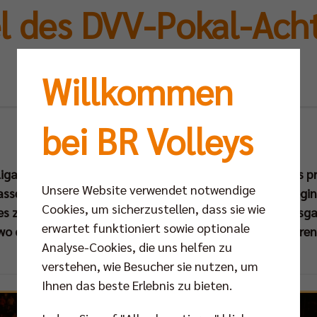
l des DVV-Pokal-Acht
steigt in Berlin
Willkommen
bei BR Volleys
Mo 06.11.2017
liga Saison 2017/2018 ist angelaufen und wie vielerorts pr
Unsere Website verwendet notwendige
lasse ausgeglichen wie selten zuvor. Auch im morgen begi
Cookies, um sicherzustellen, dass sie wie
 zu drei direkten Erstliga-Duellen mit ungewissem Ausgan
erwartet funktioniert sowie optionale
wo die Berlin Recycling Volleys die SWD powervolleys Dür
Analyse-Cookies, die uns helfen zu
verstehen, wie Besucher sie nutzen, um
Ihnen das beste Erlebnis zu bieten.