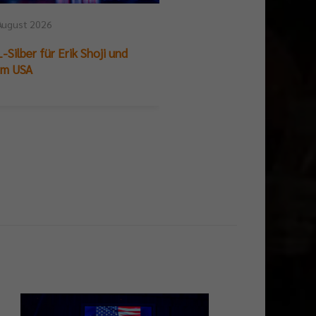
August 2026
25. Juli 2026
-Silber für Erik Shoji und
German Beach Club Fin
am USA
Titelpremiere für BR V