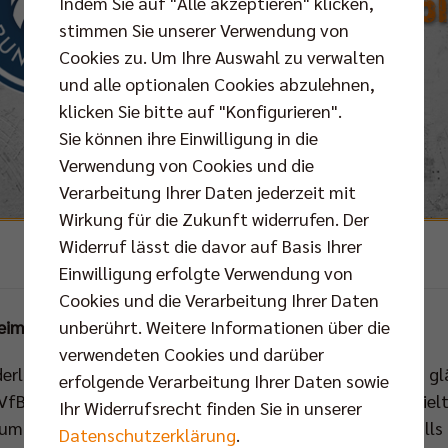
Indem Sie auf "Alle akzeptieren" klicken,
stimmen Sie unserer Verwendung von
Cookies zu. Um Ihre Auswahl zu verwalten
und alle optionalen Cookies abzulehnen,
klicken Sie bitte auf "Konfigurieren".
Sie können ihre Einwilligung in die
Verwendung von Cookies und die
Verarbeitung Ihrer Daten jederzeit mit
Wirkung für die Zukunft widerrufen. Der
Widerruf lässt die davor auf Basis Ihrer
Einwilligung erfolgte Verwendung von
Cookies und die Verarbeitung Ihrer Daten
eim VfB
unberührt. Weitere Informationen über die
verwendeten Cookies und darüber
ederlagen. Düren kann bislang nur vor eigenem Publikum g
erfolgende Verarbeitung Ihrer Daten sowie
fB Friedrichshafen, gab es nichts zu holen. Der VfB spielt 
Ihr Widerrufsrecht finden Sie in unserer
zum Saisonstart in beeindruckender Verfassung. Ebenfalls
Datenschutzerklärung
.