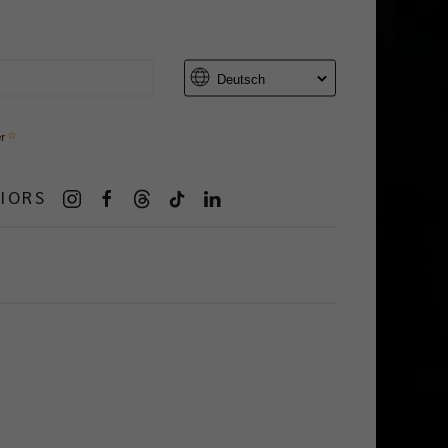
er
IORS