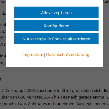
urg und der TV Ingersoll Bühl, die jeweils ihre dritten Sai
Alle akzeptieren
 der Männer
ching 1:3 (27:25 18:25 28:30 22:25)
Konfigurieren
(25:16 25:17 25:22)
25:17 25:13 25:23)
Nur essenzielle Cookies akzeptieren
9:27 18:25 25:18)
Impressum
|
Datenschutzerklärung
in-Main - Berlin
lingen - Friedrichshafen
r
? Die knapp 2.000 Zuschauer in Stuttgart rieben sich die
n über den USC Münster. 25-5 hieß es nach gerade einmal 
e jedoch etwas Zählbares mitzunehmen. Ausgeglichener ver