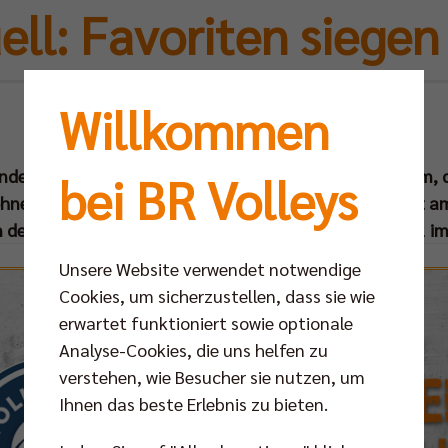
ell: Favoriten siegen
Willkommen
Mo 20.11.2017
standen am vergangenen Wochenende auf dem Programm, dr
bei BR Volleys
ohne Satzverlust durch. Das Top-Spiel der Woche steigt 
 den United Volleys und Berlin und wird live bei SPORT1 i
Unsere Website verwendet notwendige
Cookies, um sicherzustellen, dass sie wie
erwartet funktioniert sowie optionale
Analyse-Cookies, die uns helfen zu
verstehen, wie Besucher sie nutzen, um
Ihnen das beste Erlebnis zu bieten.