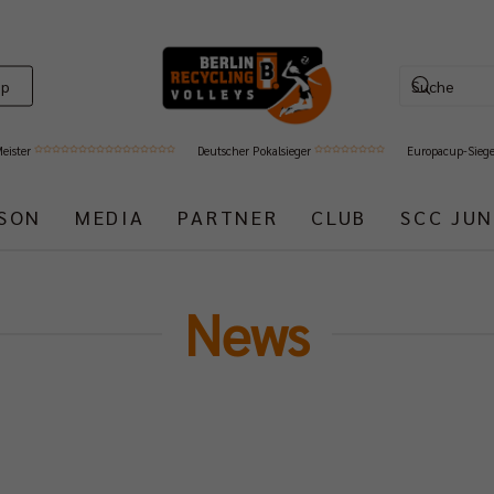
op
Meister
Deutscher Pokalsieger
Europacup-Sieg
ISON
MEDIA
PARTNER
CLUB
SCC JUN
News