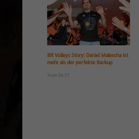
BR Volleys Story: Daniel Malescha ist
mehr als der perfekte Backup
Team 26/27