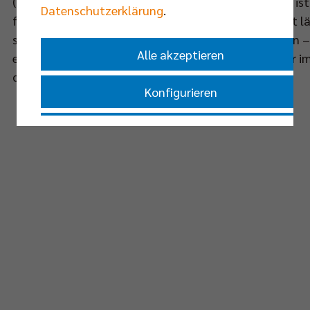
(Tulley) extra nach Hause geschickt, denn ein Aussie i
Datenschutzerklärung
.
für Euch“, reagierte der andere „Volleyroo“ gewohnt lä
sicher spaßig, dich am Mittwoch niederzuschmettern – 
Alle akzeptieren
es regelmäßig am Black-Jack-Tisch, beim Poker oder im
dem Nationalteam tue.“
Konfigurieren
Nur essenzielle Cookies akzeptieren
Impressum
|
Datenschutzerklärung