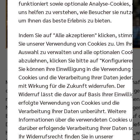
funktioniert sowie optionale Analyse-Cookies, die
uns helfen zu verstehen, wie Besucher sie nutzen,
um Ihnen das beste Erlebnis zu bieten.
Indem Sie auf "Alle akzeptieren" klicken, stimmen
Sie unserer Verwendung von Cookies zu. Um Ihre
Auswahl zu verwalten und alle optionalen Cookie
abzulehnen, klicken Sie bitte auf "Konfigurieren".
Foto:
Sebastian Wells
Sie können ihre Einwilligung in die Verwendung vo
Cookies und die Verarbeitung Ihrer Daten jederzei
Mit einem Augenzwinkern warfen sich beide Mannschaf
mit Wirkung für die Zukunft widerrufen. Der
dem mit Spannung erwarteten Match auf Facebook ge
Widerruf lässt die davor auf Basis Ihrer Einwilligu
markige Sprüche zu. Nicht nur zwischen den deutschen
erfolgte Verwendung von Cookies und die
Nationalspielern Tobias Krick und Egor Bogachev floge
Verarbeitung Ihrer Daten unberührt. Weitere
Bälle“, auch die beiden australischen Linkshänder auf 
Informationen über die verwendeten Cookies und
Diagonalposition, Lincoln Williams und Paul Carroll lief
darüber erfolgende Verarbeitung Ihrer Daten sowi
hübsches Wortgefecht. Auf die Ansage von Lincoln, „w
Ihr Widerrufsrecht finden Sie in unserer