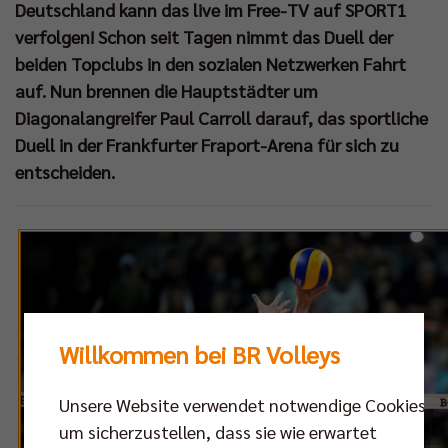
Deutschland kann das live im Free-TV auf SPORT1
verfolgen! Schon seit Tagen nimmt das Duell der
beiden Topclubs in den sozialen Netzwerken Fahrt
auf. Nun brennen die Hauptstädter um
Diagonalangreifer Paul Carroll darauf, das sportliche
Duell in der Frankfurter Fraport-Arena für sich zu
entscheiden.
Willkommen bei BR Volleys
Unsere Website verwendet notwendige Cookies,
um sicherzustellen, dass sie wie erwartet